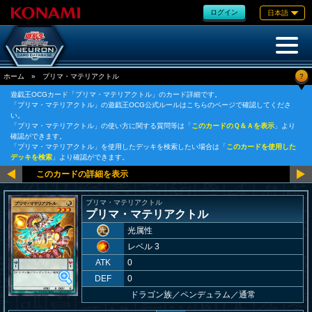
ログイン
日本語
?
ホーム
»
プリマ・マテリアクトル
遊戯王OCGカード「プリマ・マテリアクトル」のカード詳細です。
「プリマ・マテリアクトル」の遊戯王OCG公式ルールはこちらのページで確認してくださ
い。
「プリマ・マテリアクトル」の使い方に関する質問等は「
このカードのＱ＆Ａを表示
」より
確認ができます。
「プリマ・マテリアクトル」を使用したデッキを検索したい場合は「
このカードを使用した
デッキを検索
」より確認ができます。
プリマ・マテリアクトル
プリマ・マテリアクトル
光属性
レベル 3
ATK
0
DEF
0
ドラゴン族
／
ペンデュラム／通常