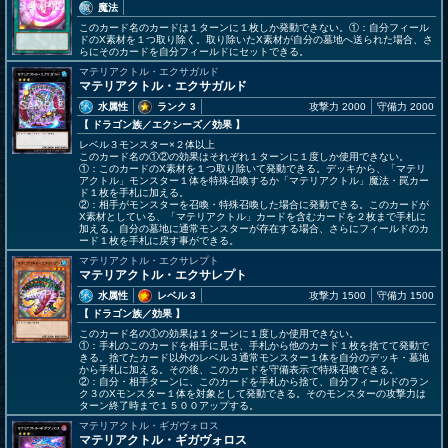
魔法
このカード名のカードは１ターンに１枚しか発動できない。①：自分フィール
ドのX素材を１つ取り除く。取り除いたX素材が自分の墓地へ送られた場合、さ
らにそのカードを自分フィールドにセットできる。
マテリアクトル・エクサガルド
マテリアクトル・エクサガルド
水属性
ランク 3
攻撃力 2000
守備力 2000
【 ドラゴン族
／エクシーズ／効果
】
レベル３モンスター×２体以上
このカード名の①②の効果はそれぞれ１ターンに１度しか使用できない。
①：このカードのX素材を１つ取り除いて発動できる。デッキから、「マテリ
アクトル」モンスター１体を特殊召喚するか「マテリアクトル」魔法・罠カー
ド１枚を手札に加える。
②：相手がモンスターを召喚・特殊召喚した場合に発動できる。このカードが
X素材としている、「マテリアクトル」カードを含むカードを２枚まで手札に
加える。自分の墓地に通常モンスターが存在する場合、さらにフィールドのカ
ード１枚を手札に戻す事ができる。
マテリアクトル・エクサレプト
マテリアクトル・エクサレプト
水属性
レベル 3
攻撃力 1500
守備力 1500
【 ドラゴン族
／効果
】
このカード名の①の効果は１ターンに１度しか使用できない。
①：手札のこのカードを相手に見せ、手札から他のカード１枚を捨てて発動で
きる。捨てたカード以外のレベル３通常モンスター１体を自分のデッキ・墓地
から手札に加える。その後、このカードを守備表示で特殊召喚できる。
②：自分・相手ターンに、このカードを手札から捨て、自分フィールドのラン
ク３のXモンスター１体を対象として発動できる。そのモンスターの攻撃力は
ターン終了時まで１５００アップする。
マテリアクトル・ギガヴォロス
マテリアクトル・ギガヴォロス