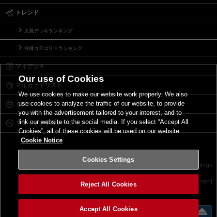
トレンド
人気デッキランキング
注目カテゴリーランキング
マイデッキ
Our use of Cookies
マイカードリスト
We use cookies to make our website work properly. We also
use cookies to analyze the traffic of our website, to provide
Ｑ＆Ａ
you with the advertisement tailored to your interest, and to
link our website to the social media. If you select “Accept All
リミットレギュレーション
Cookies”, all of these cookies will be used on our website.
Cookie Notice
Cookies Settings
お問い合わせ
ご利用規約
サイトポリシー
Cookies Settings
©2026 Konami Digital Entertainment
Reject All Cookies
Accept All Cookies