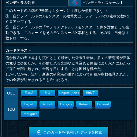
ペンデュラム効果
ペンデュラムスケール 1
このカード名の②のP効果は１ターンに１度しか使用できない。
①：自分フィールドのXモンスターの攻撃力は、フィールドのX素材の数×１
００アップする。
②：自分フィールドの「マテリアクトル」Xモンスター１体を対象として発
動できる。このカードをそのモンスターのX素材とする。その後、自分は１
枚ドローする。
カードテキスト
遥か彼方の天上界より突如として飛来した外来生命体。多くの研究者が正体
の究明に努めたが、その放たれる光輝や立ち込める瘴気により永きにわたっ
て存在が謎に包まれ、全容を目にすることは困難を極めた。
しかしながら、近年、新進の研究者の働きによって新種が多数発見された。
その全容が明かされる日も近いだろう。
OCG
日本語
한글
English (Asia)
簡体字
English
Deutsch
Français
Italiano
Español
TCG
Portugues
このカードを使用したデッキを検索