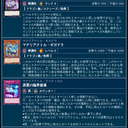
闇属性
ランク 3
攻撃力 500
守備力 500
【 ドラゴン族
／エクシーズ／効果
】
レベル３モンスター×２体以上
このカード名の②③の効果はそれぞれ１ターンに１度しか使用できない。①：
このカードの攻撃力・守備力は自分の手札の数×５００アップする。②：この
カードのX素材を１つ取り除いて発動できる。デッキから「マテリアクトル」
モンスター１体を選び、このカードの下に重ねてX素材とする。③：相手のメ
インフェイズ及びバトルフェイズに発動できる。このカードがX素材としてい
るカード１枚を持ち主の手札に加える。
マテリアクトル・ギガドラ
マテリアクトル・ギガドラ
闇属性
レベル 3
攻撃力 1000
守備力 1000
【 ドラゴン族
／効果
】
このカード名の②の効果は１ターンに１度しか使用できない。①：このカード
がモンスターゾーンに存在する限り、自分はXモンスターしかEXデッキから特
殊召喚できない。②：手札を１枚捨てて発動できる。手札・デッキからレベル
３の通常モンスター１体を特殊召喚する。通常モンスターを捨てて発動した場
合、特殊召喚するモンスターを「マテリアクトル」モンスター１体にできる。
マテリアクトル・クリティカル
原質の臨界超過
罠
カウンター
このカード名のカードは１ターンに１枚しか発動できない。
①：モンスターの効果・魔法・罠カードが発動した時に発動できる。自分フィ
ールドの「マテリアクトル」XモンスターがX素材としている自分のカード１枚
を手札に加え、その発動を無効にする。その後、手札に加えたカードの種類に
よって以下の効果を適用する。
●モンスター：自分の手札を１枚選んでデッキの一番下に戻す。
●魔法：自分フィールドの「マテリアクトル」Xモンスターの攻撃力は１０００
アップする。
●罠：この効果で手札に加えたカードを自分フィールドにセットできる。