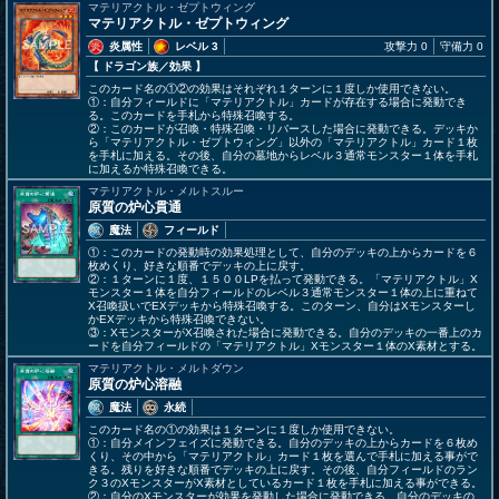
マテリアクトル・ゼプトウィング
マテリアクトル・ゼプトウィング
炎属性
レベル 3
攻撃力 0
守備力 0
【 ドラゴン族
／効果
】
このカード名の①②の効果はそれぞれ１ターンに１度しか使用できない。
①：自分フィールドに「マテリアクトル」カードが存在する場合に発動でき
る。このカードを手札から特殊召喚する。
②：このカードが召喚・特殊召喚・リバースした場合に発動できる。デッキか
ら「マテリアクトル・ゼプトウィング」以外の「マテリアクトル」カード１枚
を手札に加える。その後、自分の墓地からレベル３通常モンスター１体を手札
に加えるか特殊召喚できる。
マテリアクトル・メルトスルー
原質の炉心貫通
魔法
フィールド
①：このカードの発動時の効果処理として、自分のデッキの上からカードを６
枚めくり、好きな順番でデッキの上に戻す。
②：１ターンに１度、１５００LPを払って発動できる。「マテリアクトル」X
モンスター１体を自分フィールドのレベル３通常モンスター１体の上に重ねて
X召喚扱いでEXデッキから特殊召喚する。このターン、自分はXモンスターし
かEXデッキから特殊召喚できない。
③：XモンスターがX召喚された場合に発動できる。自分のデッキの一番上のカ
ードを自分フィールドの「マテリアクトル」Xモンスター１体のX素材とする。
マテリアクトル・メルトダウン
原質の炉心溶融
魔法
永続
このカード名の①の効果は１ターンに１度しか使用できない。
①：自分メインフェイズに発動できる。自分のデッキの上からカードを６枚め
くり、その中から「マテリアクトル」カード１枚を選んで手札に加える事がで
きる。残りを好きな順番でデッキの上に戻す。その後、自分フィールドのラン
ク３のXモンスターがX素材としているカード１枚を手札に加える事ができる。
②：自分のXモンスターが効果を発動した場合に発動できる。自分のデッキの