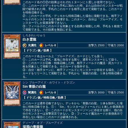
このカード名の①②の効果はそれぞれ１ターンに１度しか使用できない。
①：このカードがデッキから手札に加わった時、または自分のモンスターが戦
闘で破壊された時、手札のこのカードを相手に見せて発動できる。このカード
を特殊召喚する。
②：このカードが手札・デッキから特殊召喚した場合に発動できる。相手フィ
ールドのモンスターを全て破壊する。このターン、自分は「ブルーアイズ」モ
ンスターでしか直接攻撃できない。
③：フィールドのこのカードを対象とする効果が発動した時、手札を１枚捨て
て発動できる。その効果を無効にする。
しろきれいりゅう
白き霊龍
光属性
レベル 8
攻撃力 2500
守備力 2000
【 ドラゴン族
／効果
】
このカード名はルール上「ブルーアイズ」カードとしても扱う。
①：このカードは手札・墓地に存在する限り、通常モンスターとして扱う。
②：このカードが召喚・特殊召喚した時、相手フィールドの魔法・罠カード１
枚を対象として発動できる。そのカードを除外する。
③：自分・相手ターンに、相手フィールドにモンスターが存在する場合、この
カードをリリースして発動できる。手札から「青眼の白龍」１体を特殊召喚す
る。
シン ブルーアイズ・ホワイト・ドラゴン
Sin 青眼の白龍
闇属性
レベル 8
攻撃力 3000
守備力 2500
【 ドラゴン族
／特殊召喚／効果
】
このカードは通常召喚できない。デッキから「青眼の白龍」１体を除外した場
合に特殊召喚できる。①：「Sin」モンスターはフィールドに１体しか表側表示
で存在できない。②：このカードがモンスターゾーンに存在する限り、他の自
分のモンスターは攻撃宣言できない。③：フィールド魔法カードが表側表示で
存在しない場合にこのカードは破壊される。
ディープ・オブ・ブルーアイズ
深淵の青眼龍