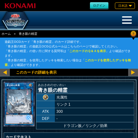
ログイン
日本語
?
ホーム
»
青き眼の精霊
遊戯王OCGカード「青き眼の精霊」のカード詳細です。
「青き眼の精霊」の遊戯王OCG公式ルールはこちらのページで確認してください。
「青き眼の精霊」の使い方に関する質問等は「
このカードのＱ＆Ａを表示
」より確認ができ
ます。
「青き眼の精霊」を使用したデッキを検索したい場合は「
このカードを使用したデッキを検
索
」より確認ができます。
あおきめのせいれい
青き眼の精霊
光属性
リンク 1
ATK
300
DEF
-
ドラゴン族
／
リンク／効果
カードテキスト