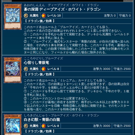
あおのしんえん ディープアイズ・ホワイト・ドラゴン
蒼の深淵 ディープアイズ・ホワイト・ドラゴン
光属性
レベル 10
攻撃力 0
守備力 0
【 ドラゴン族
／効果
】
このカード名はルール上「ブルーアイズ」カードとしても扱う。
このカード名の①②の効果はそれぞれ１ターンに１度しか使用できない。
①：このカードを手札から捨てて発動できる。デッキから光属性・レベル１チ
ューナー１体を手札に加える。
②：「ブルーアイズ」儀式モンスターか「青眼の白龍」が自分の墓地へ送られ
た場合、その内の１体を対象として発動できる。このカードを手札・墓地から
特殊召喚する。この効果で特殊召喚したこのカードは、攻撃力が対象のモンス
ターと同じになり、フィールドから離れた場合に除外される。
こころやどりしブルーアイズ
心宿りし青眼竜
光属性
レベル 8
攻撃力 3000
守備力 2500
【 ドラゴン族
／効果
】
このカード名はルール上「ミレニアム」カードとしても扱う。
このカード名の、①の効果は１ターンに１度しか使用できず、③の効果は自分
が「千年の十字」を発動したデュエル中に１度だけ使用できる。
①：このカードを手札から捨てて発動できる。デッキから「千年の十字」１枚
を手札に加える。
②：このカードのコントロールは変更できない。
③：このカードが墓地に存在する状態で、相手がレベル８以上か攻撃力３００
０以上のモンスターを召喚・特殊召喚した場合に発動できる。そのモンスター
を墓地へ送り、このカードを特殊召喚する。
しろきげんじゅう－ブルーアイズ・ホワイト・ドラゴン
白き幻獣－青眼の白龍
光属性
レベル 8
攻撃力 3000
守備力 2500
【 ドラゴン族
／効果
】