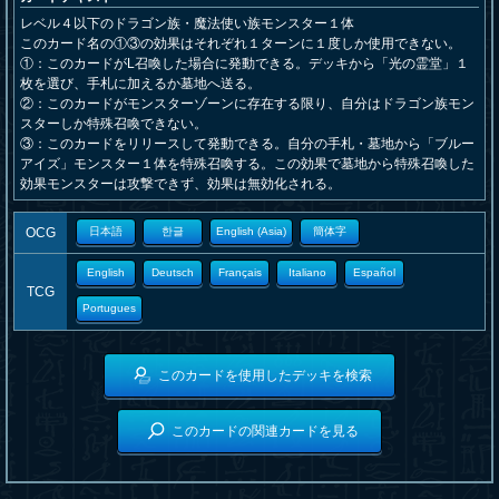
レベル４以下のドラゴン族・魔法使い族モンスター１体
このカード名の①③の効果はそれぞれ１ターンに１度しか使用できない。
①：このカードがL召喚した場合に発動できる。デッキから「光の霊堂」１
枚を選び、手札に加えるか墓地へ送る。
②：このカードがモンスターゾーンに存在する限り、自分はドラゴン族モン
スターしか特殊召喚できない。
③：このカードをリリースして発動できる。自分の手札・墓地から「ブルー
アイズ」モンスター１体を特殊召喚する。この効果で墓地から特殊召喚した
効果モンスターは攻撃できず、効果は無効化される。
OCG
日本語
한글
English (Asia)
簡体字
English
Deutsch
Français
Italiano
Español
TCG
Portugues
このカードを使用したデッキを検索
このカードの関連カードを見る