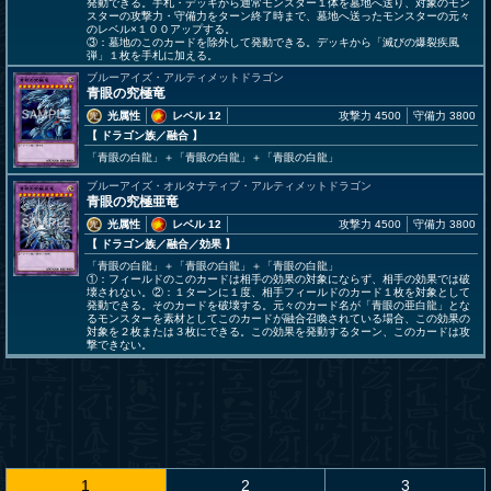
発動できる。手札・デッキから通常モンスター１体を墓地へ送り、対象のモン
スターの攻撃力・守備力をターン終了時まで、墓地へ送ったモンスターの元々
のレベル×１００アップする。
③：墓地のこのカードを除外して発動できる。デッキから「滅びの爆裂疾風
弾」１枚を手札に加える。
ブルーアイズ・アルティメットドラゴン
青眼の究極竜
光属性
レベル 12
攻撃力 4500
守備力 3800
【 ドラゴン族
／融合
】
「青眼の白龍」＋「青眼の白龍」＋「青眼の白龍」
ブルーアイズ・オルタナティブ・アルティメットドラゴン
青眼の究極亜竜
光属性
レベル 12
攻撃力 4500
守備力 3800
【 ドラゴン族
／融合／効果
】
「青眼の白龍」＋「青眼の白龍」＋「青眼の白龍」
①：フィールドのこのカードは相手の効果の対象にならず、相手の効果では破
壊されない。②：１ターンに１度、相手フィールドのカード１枚を対象として
発動できる。そのカードを破壊する。元々のカード名が「青眼の亜白龍」とな
るモンスターを素材としてこのカードが融合召喚されている場合、この効果の
対象を２枚または３枚にできる。この効果を発動するターン、このカードは攻
撃できない。
1
2
3