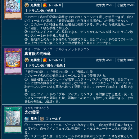
光属性
レベル 8
攻撃力 2500
守備力 2500
【 ドラゴン族
／効果
】
このカード名の①②③の効果はそれぞれ１ターンに１度しか使用できず、自分
のフィールドか墓地に「青眼の白龍」が存在する場合にしか発動できない。
①：このカードが特殊召喚した場合に発動できる。デッキから儀式魔法カード
か「融合」１枚を手札に加える。
②：自分エンドフェイズに発動できる。デッキからレベル８以上のドラゴン族
モンスター１体を手札に加える。
③：墓地のこのカードを除外して発動できる。自分フィールドの全てのレベル
８以上のドラゴン族モンスターの攻撃力は１０００アップする。
ネオ・ブルーアイズ・アルティメットドラゴン
真青眼の究極竜
光属性
レベル 12
攻撃力 4500
守備力 3800
【 ドラゴン族
／融合／効果
】
「青眼の白龍」＋「青眼の白龍」＋「青眼の白龍」
このカード名の①の効果は１ターンに２度まで使用できる。
①：融合召喚したこのカードが攻撃したダメージステップ終了時、自分フィー
ルドに他の表側表示カードが存在しない場合、EXデッキから「ブルーアイズ」
融合モンスター１体を墓地へ送って発動できる。このカードは続けて攻撃でき
る。
②：自分フィールドの「ブルーアイズ」モンスターを対象とする魔法・罠・モ
ンスターの効果が発動した時、墓地のこのカードを除外して発動できる。その
発動を無効にし破壊する。
ひかりのれいどう
光の霊堂
魔法
フィールド
①：このカードがフィールドゾーンに存在する限り、自分は通常召喚に加えて
１度だけ、自分メインフェイズに光属性・レベル１チューナー１体を召喚でき
る。
②：１ターンに１度、自分フィールドの表側表示モンスター１体を対象として