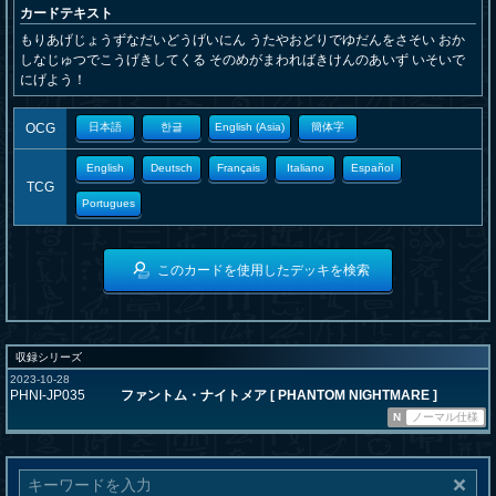
カードテキスト
もりあげじょうずなだいどうげいにん うたやおどりでゆだんをさそい おか
しなじゅつでこうげきしてくる そのめがまわればきけんのあいず いそいで
にげよう！
OCG
日本語
한글
English (Asia)
簡体字
English
Deutsch
Français
Italiano
Español
TCG
Portugues
このカードを使用したデッキを検索
収録シリーズ
2023-10-28
PHNI-JP035
ファントム・ナイトメア [ PHANTOM NIGHTMARE ]
N
ノーマル仕様