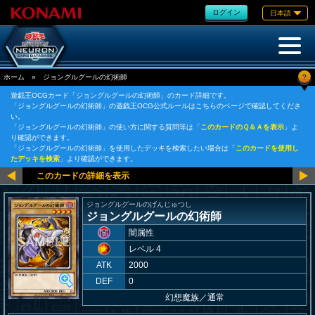
ログイン
日本語
?
ホーム
»
ジョングルグールの幻術師
遊戯王OCGカード「ジョングルグールの幻術師」のカード詳細です。
「ジョングルグールの幻術師」の遊戯王OCG公式ルールはこちらのページで確認してくださ
い。
「ジョングルグールの幻術師」の使い方に関する質問等は「
このカードのＱ＆Ａを表示
」よ
り確認ができます。
「ジョングルグールの幻術師」を使用したデッキを検索したい場合は「
このカードを使用し
たデッキを検索
」より確認ができます。
ジョングルグールのげんじゅつし
ジョングルグールの幻術師
闇属性
レベル 4
ATK
2000
DEF
0
幻想魔族
／
通常