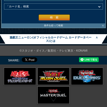
検 索
∧
条件を絞って検索
遊戯王ニューロン(オフィシャルカードゲーム カードデータベー
∧
ス)とは
©スタジオ・ダイス／集英社・テレビ東京・KONAMI
SHARE: