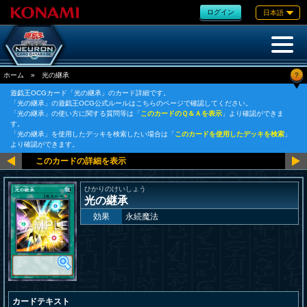
ログイン
日本語
?
ホーム
»
光の継承
遊戯王OCGカード「光の継承」のカード詳細です。
「光の継承」の遊戯王OCG公式ルールはこちらのページで確認してください。
「光の継承」の使い方に関する質問等は「
このカードのＱ＆Ａを表示
」より確認ができま
す。
「光の継承」を使用したデッキを検索したい場合は「
このカードを使用したデッキを検索
」
より確認ができます。
ひかりのけいしょう
光の継承
効果
永続魔法
カードテキスト