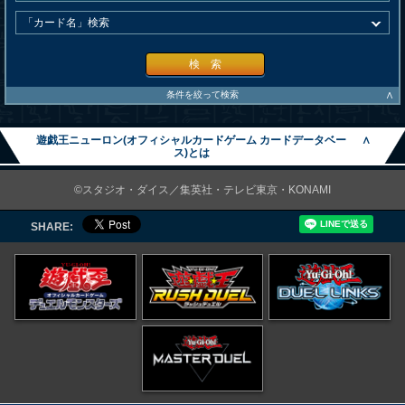
検 索
∧
条件を絞って検索
遊戯王ニューロン(オフィシャルカードゲーム カードデータベー
∧
ス)とは
©スタジオ・ダイス／集英社・テレビ東京・KONAMI
SHARE: