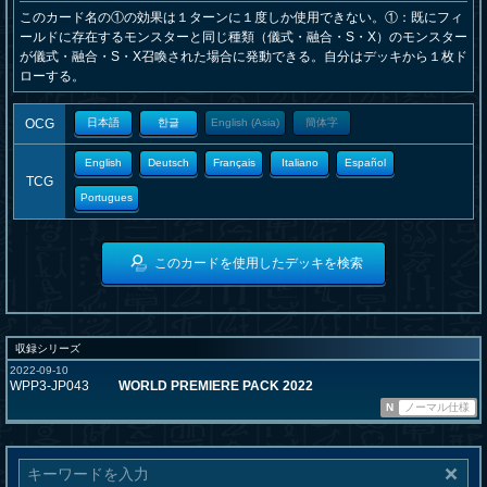
このカード名の①の効果は１ターンに１度しか使用できない。①：既にフィ
ールドに存在するモンスターと同じ種類（儀式・融合・S・X）のモンスター
が儀式・融合・S・X召喚された場合に発動できる。自分はデッキから１枚ド
ローする。
OCG
日本語
한글
English (Asia)
簡体字
English
Deutsch
Français
Italiano
Español
TCG
Portugues
このカードを使用したデッキを検索
収録シリーズ
2022-09-10
WPP3-JP043
WORLD PREMIERE PACK 2022
N
ノーマル仕様