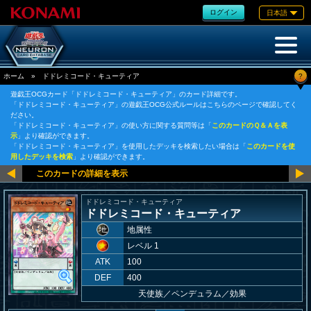
ログイン
日本語
?
ホーム
»
ドドレミコード・キューティア
遊戯王OCGカード「ドドレミコード・キューティア」のカード詳細です。
「ドドレミコード・キューティア」の遊戯王OCG公式ルールはこちらのページで確認してく
ださい。
「ドドレミコード・キューティア」の使い方に関する質問等は「
このカードのＱ＆Ａを表
示
」より確認ができます。
「ドドレミコード・キューティア」を使用したデッキを検索したい場合は「
このカードを使
用したデッキを検索
」より確認ができます。
ドドレミコード・キューティア
ドドレミコード・キューティア
地属性
レベル 1
ATK
100
DEF
400
天使族
／
ペンデュラム／効果