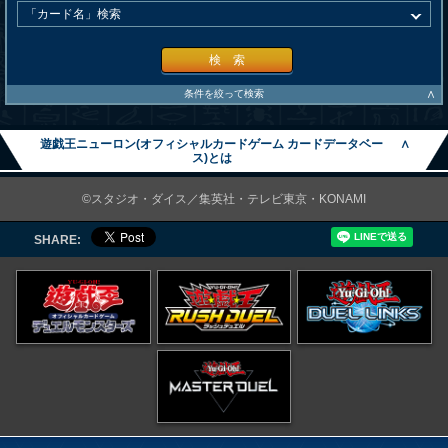
検 索
∧
条件を絞って検索
遊戯王ニューロン(オフィシャルカードゲーム カードデータベー
∧
ス)とは
©スタジオ・ダイス／集英社・テレビ東京・KONAMI
SHARE: