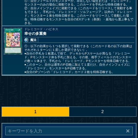
①：自分フィールドのモンスターが、存在しない場合または「ドレミコード」
モンスターのみの場合に発動できる。このカードを手札から特殊召喚する。
②：自分メインフェイズに発動できる（このカードをリリースして発動する事
もできる）。手札から「ドレミコード・ソルフェージア」以外の「ドレミコー
ド」モンスター１体を特殊召喚する。このカードをリリースして発動した場
合、特殊召喚するモンスターを自分のEXデッキ（表側）・墓地から選ぶ事もで
きる。
ドレミコード・ハピネス
幸せの多重奏
魔法
①：以下の効果から１つを選択して発動できる（このカード名の以下の効果は
それぞれ１ターンに１度しか選択できない）。
●自分の手札を１枚選んで捨て、デッキからPスケールが異なる「ドレミコー
ド」Pモンスター２体を手札に加える。その後、相手フィールドのモンスター
の数＋１体まで、手札から「ドレミコード」Pモンスターを特殊召喚できる。
●このターン、自分は通常のP召喚に加えて１度だけ、自分メインフェイズに
「ドレミコード」モンスターをP召喚できる。
●自分のPゾーンの「ドレミコード」カード２枚を特殊召喚する。
1
2