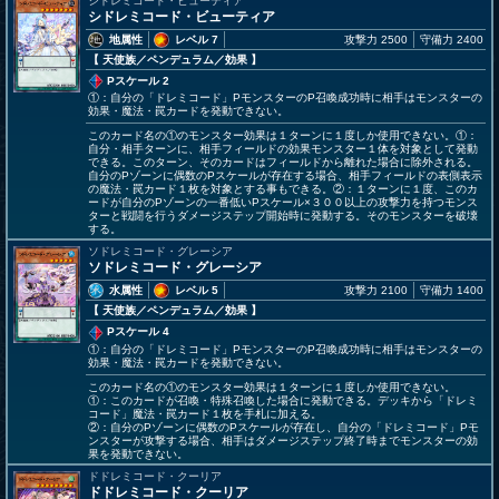
シドレミコード・ビューティア
シドレミコード・ビューティア
地属性
レベル 7
攻撃力 2500
守備力 2400
【 天使族
／ペンデュラム／効果
】
Pスケール 2
①：自分の「ドレミコード」PモンスターのP召喚成功時に相手はモンスターの
効果・魔法・罠カードを発動できない。
このカード名の①のモンスター効果は１ターンに１度しか使用できない。①：
自分・相手ターンに、相手フィールドの効果モンスター１体を対象として発動
できる。このターン、そのカードはフィールドから離れた場合に除外される。
自分のPゾーンに偶数のPスケールが存在する場合、相手フィールドの表側表示
の魔法・罠カード１枚を対象とする事もできる。②：１ターンに１度、このカ
ードが自分のPゾーンの一番低いPスケール×３００以上の攻撃力を持つモンス
ターと戦闘を行うダメージステップ開始時に発動する。そのモンスターを破壊
する。
ソドレミコード・グレーシア
ソドレミコード・グレーシア
水属性
レベル 5
攻撃力 2100
守備力 1400
【 天使族
／ペンデュラム／効果
】
Pスケール 4
①：自分の「ドレミコード」PモンスターのP召喚成功時に相手はモンスターの
効果・魔法・罠カードを発動できない。
このカード名の①のモンスター効果は１ターンに１度しか使用できない。
①：このカードが召喚・特殊召喚した場合に発動できる。デッキから「ドレミ
コード」魔法・罠カード１枚を手札に加える。
②：自分のPゾーンに偶数のPスケールが存在し、自分の「ドレミコード」Pモ
ンスターが攻撃する場合、相手はダメージステップ終了時までモンスターの効
果を発動できない。
ドドレミコード・クーリア
ドドレミコード・クーリア