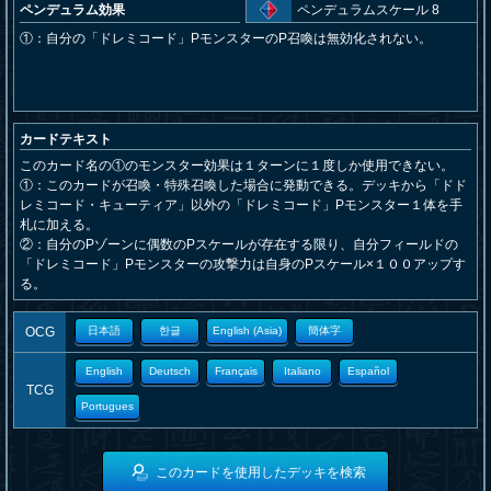
ペンデュラム効果
ペンデュラムスケール 8
①：自分の「ドレミコード」PモンスターのP召喚は無効化されない。
カードテキスト
このカード名の①のモンスター効果は１ターンに１度しか使用できない。
①：このカードが召喚・特殊召喚した場合に発動できる。デッキから「ドド
レミコード・キューティア」以外の「ドレミコード」Pモンスター１体を手
札に加える。
②：自分のPゾーンに偶数のPスケールが存在する限り、自分フィールドの
「ドレミコード」Pモンスターの攻撃力は自身のPスケール×１００アップす
る。
OCG
日本語
한글
English (Asia)
簡体字
English
Deutsch
Français
Italiano
Español
TCG
Portugues
このカードを使用したデッキを検索