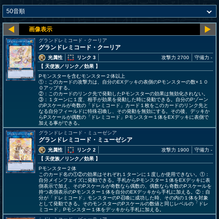
グランドレミコード・クーリア
グランドレミコード・クーリア
光属性
リンク 3
攻撃力 2700
守備力 -
【 天使族
／リンク／効果
】
Pモンスターを含むモンスター２体以上
①：このカードの攻撃力は、自分のEXデッキの表側のPモンスターの数×１０
０アップする。
②：このカードのリンク先で発動したPモンスターの効果は無効化されない。
③：１ターンに１度、相手が効果を発動した時に発動できる。自分のPゾーン
のPスケールが奇数の「ドレミコード」カード１枚をこのカードのリンク先と
なる自分フィールドに特殊召喚し、その発動を無効にする。その後、デッキか
らPスケールが偶数の「ドレミコード」Pモンスター１体をEXデッキに表側で
加える事ができる。
グランドレミコード・ミューゼシア
グランドレミコード・ミューゼシア
光属性
リンク 2
攻撃力 1900
守備力 -
【 天使族
／リンク／効果
】
Pモンスター２体
このカード名の①②の効果はそれぞれ１ターンに１度しか使用できない。①：
自分メインフェイズに発動できる。手札からPモンスター１体をEXデッキに表
側表示で加え、そのPスケールが奇数なら偶数の、偶数なら奇数のPスケールを
持つ表側表示のPモンスター１体を自分のEXデッキから手札に加える。②：自
分が「ドレミコード」モンスターのP召喚に成功した時、その内の１体を対象
として発動できる。そのモンスターのPスケールの数値と同じレベルの「ドレ
ミコード」Pモンスター１体をデッキから手札に加える。