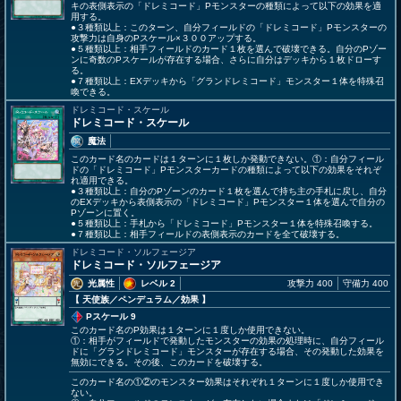
キの表側表示の「ドレミコード」Pモンスターの種類によって以下の効果を適
用する。
●３種類以上：このターン、自分フィールドの「ドレミコード」Pモンスターの
攻撃力は自身のPスケール×３００アップする。
●５種類以上：相手フィールドのカード１枚を選んで破壊できる。自分のPゾー
ンに奇数のPスケールが存在する場合、さらに自分はデッキから１枚ドローす
る。
●７種類以上：EXデッキから「グランドレミコード」モンスター１体を特殊召
喚できる。
ドレミコード・スケール
ドレミコード・スケール
魔法
このカード名のカードは１ターンに１枚しか発動できない。①：自分フィール
ドの「ドレミコード」Pモンスターカードの種類によって以下の効果をそれぞ
れ適用できる。
●３種類以上：自分のPゾーンのカード１枚を選んで持ち主の手札に戻し、自分
のEXデッキから表側表示の「ドレミコード」Pモンスター１体を選んで自分の
Pゾーンに置く。
●５種類以上：手札から「ドレミコード」Pモンスター１体を特殊召喚する。
●７種類以上：相手フィールドの表側表示のカードを全て破壊する。
ドレミコード・ソルフェージア
ドレミコード・ソルフェージア
光属性
レベル 2
攻撃力 400
守備力 400
【 天使族
／ペンデュラム／効果
】
Pスケール 9
このカード名のP効果は１ターンに１度しか使用できない。
①：相手がフィールドで発動したモンスターの効果の処理時に、自分フィール
ドに「グランドレミコード」モンスターが存在する場合、その発動した効果を
無効にできる。その後、このカードを破壊する。
このカード名の①②のモンスター効果はそれぞれ１ターンに１度しか使用でき
ない。