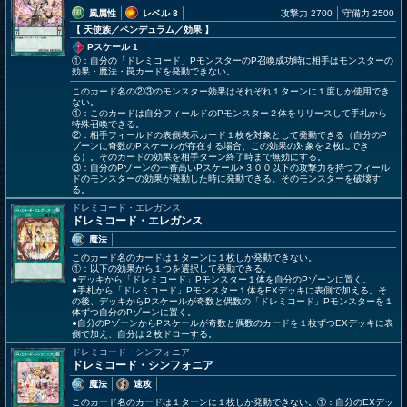
風属性
レベル 8
攻撃力 2700
守備力 2500
【 天使族
／ペンデュラム／効果
】
Pスケール 1
①：自分の「ドレミコード」PモンスターのP召喚成功時に相手はモンスターの
効果・魔法・罠カードを発動できない。
このカード名の②③のモンスター効果はそれぞれ１ターンに１度しか使用でき
ない。
①：このカードは自分フィールドのPモンスター２体をリリースして手札から
特殊召喚できる。
②：相手フィールドの表側表示カード１枚を対象として発動できる（自分のP
ゾーンに奇数のPスケールが存在する場合、この効果の対象を２枚にでき
る）。そのカードの効果を相手ターン終了時まで無効にする。
③：自分のPゾーンの一番高いPスケール×３００以下の攻撃力を持つフィール
ドのモンスターの効果が発動した時に発動できる。そのモンスターを破壊す
る。
ドレミコード・エレガンス
ドレミコード・エレガンス
魔法
このカード名のカードは１ターンに１枚しか発動できない。
①：以下の効果から１つを選択して発動できる。
●デッキから「ドレミコード」Pモンスター１体を自分のPゾーンに置く。
●手札から「ドレミコード」Pモンスター１体をEXデッキに表側で加える。そ
の後、デッキからPスケールが奇数と偶数の「ドレミコード」Pモンスターを１
体ずつ自分のPゾーンに置く。
●自分のPゾーンからPスケールが奇数と偶数のカードを１枚ずつEXデッキに表
側で加え、自分は２枚ドローする。
ドレミコード・シンフォニア
ドレミコード・シンフォニア
魔法
速攻
このカード名のカードは１ターンに１枚しか発動できない。①：自分のEXデッ