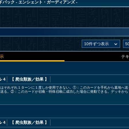
パック - エンシェント・ガーディアンズ -
示
テ
 4
【 爬虫類族
／効果
】
果はそれぞれ１ターンに１度しか使用できない。①：このカードを手札から墓地へ送
へ送る。②：このカードが召喚・特殊召喚に成功した場合に発動できる。デッキから
 4
【 爬虫類族
／効果
】