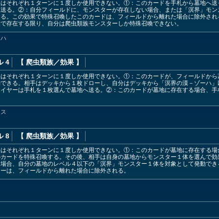
果はそれぞれ１ターンに１度しか使用できない。①：このカードを手札から墓地へ送
へ送る。②：自分フィールドに、モンスターが存在しない場合、または「溟界」モン
する。この効果で特殊召喚したこのカードは、フィールドから離れた場合に除外され
示で存在する限り、自分は爬虫類族モンスターしか特殊召喚できない。
ーハ
 4
【 爬虫類族
／効果
】
果はそれぞれ１ターンに１度しか使用できない。①：このカードが、フィールドから
動できる。相手はデッキから１枚ドローし、自分はデッキから「溟界の漠－ゾーハ」
レイヤーは手札を１枚選んで墓地へ送る。②：このカードが墓地に存在する場合、手
ース
 8
【 爬虫類族
／効果
】
果はそれぞれ１ターンに１度しか使用できない。①：このカードが墓地に存在する場
のカードを特殊召喚する。その後、相手は自身の墓地からモンスター１体を選んで効
た場合、自分の墓地のレベル４以下の「溟界」モンスター１体を対象として発動でき
ターは、フィールドから離れた場合に除外される。