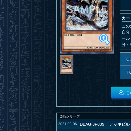
カー
この
自分
ール
分・
O
T
こ
収録シリーズ
2021-03-06
DBAG-JP009
デッキビルド