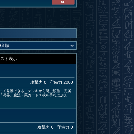
SE
キスト表示
攻撃力 0
守備力 2000
って発動できる。デッキから爬虫類族・光属
「溟界」魔法・罠カード１枚を手札に加え
攻撃力 0
守備力 0