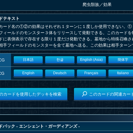
爬虫類族
／
効果
ドテキスト
カード名の①②の効果はそれぞれ１ターンに１度しか使用できない。①
フィールドのモンスター３体をリリースして発動できる。このカードを
ドに表側表示で存在する限り１度だけ発動できる。墓地から特殊召喚さ
相手フィールドのモンスターを全て墓地へ送る。この効果は相手ターン
CG
日本語
한글
English (Asia)
簡体字
CG
English
Deutsch
Français
Italiano
のカードを使用したデッキを検索
このカードの関連カー
パック - エンシェント・ガーディアンズ -