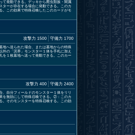
って発動できる。デッキから爬虫類族・闇属
スターが存在する場合に発動できる。このカ
る。この効果で特殊召喚したこのカードがモ
攻撃力 1500
守備力 1700
墓地へ送られた場合、または墓地からの特殊
以外の「溟界」モンスター１体を手札に加え
札を１枚墓地へ送って発動できる。このカー
攻撃力 400
守備力 2400
合、自分フィールドのモンスター１体をリリ
果を無効にして特殊召喚できる。②：このカ
る。そのモンスターを特殊召喚する。この効