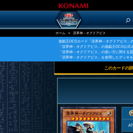
ホーム
»
溟界神－オグドアビス
遊戯王OCGカード「溟界神－オグドアビス」
「溟界神－オグドアビス」の遊戯王OCG公式
「溟界神－オグドアビス」の使い方に関する
「溟界神－オグドアビス」を使用したデッキ
このカードの
A