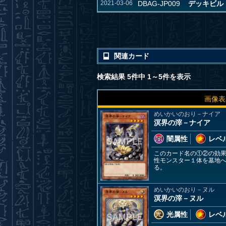
2021-03-06
DBAG-JP009
デッキビルド
関連カード
検索結果 5件中 1～5件を表示
画像表
めいかいのおり－ナイア
溟界の滓－ナイア
闇属性
レベル
このカード名の①②の効
性モンスター１体を墓地
る。
めいかいのおり－ヌル
溟界の滓－ヌル
光属性
レベル