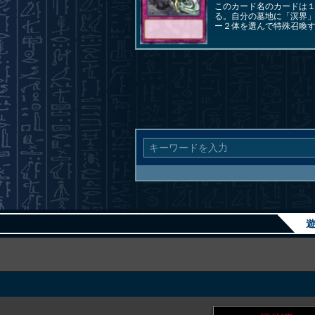
このカード名のカードは
る。自分の墓地に「溟界
ー２体を選んで特殊召喚
遊