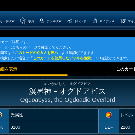
カード検索
収録
デッキ検索
トレンド
マイデッキ
マイ
のカード詳細です。
ルールはこちらのページで確認してください。
質問等は「
このカードのＱ＆Ａを表示
」より確認ができます。
を検索したい場合は「
このカードを使用したデッキを検索
」より確認ができます。
詳細を表示
このカー
めいかいしん－オグドアビス
溟界神－オグドアビス
Ogdoabyss, the Ogdoadic Overlord
光属性
レベル 
TK
3100
DEF
2200