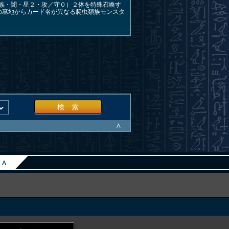
族・闇・星２・攻／守０）２体を特殊召喚す
の墓地からカード名が異なる爬虫類族モンスタ
検 索
∧
∧