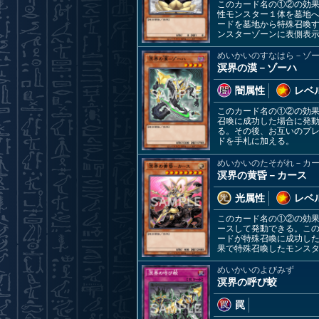
このカード名の①②の効
性モンスター１体を墓地
ードを墓地から特殊召喚
ンスターゾーンに表側表
めいかいのすなはら－ゾ
溟界の漠－ゾーハ
闇属性
レベル
このカード名の①②の効
召喚に成功した場合に発
る。その後、お互いのプ
ドを手札に加える。
めいかいのたそがれ－カ
溟界の黄昏－カース
光属性
レベル
このカード名の①②の効
ースして発動できる。こ
ードが特殊召喚に成功し
果で特殊召喚したモンス
めいかいのよびみず
溟界の呼び蛟
罠