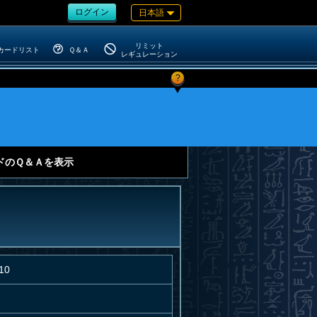
ログイン
日本語
リミット
カードリスト
Ｑ＆Ａ
レギュレーション
?
ドのＱ＆Ａを表示
10