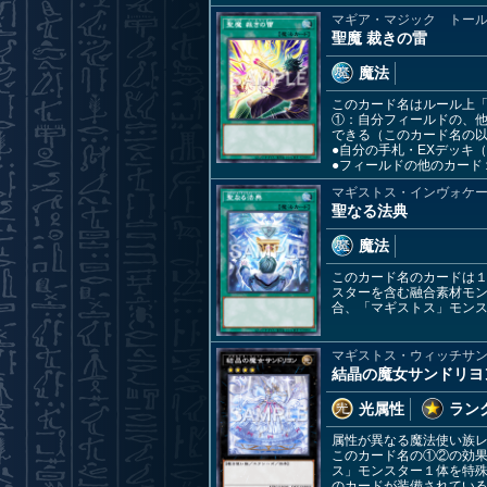
マギア・マジック トー
聖魔 裁きの雷
魔法
このカード名はルール上
①：自分フィールドの、
できる（このカード名の
●自分の手札・EXデッキ
●フィールドの他のカード
マギストス・インヴォケ
聖なる法典
魔法
このカード名のカードは
スターを含む融合素材モン
合、「マギストス」モン
マギストス・ウィッチサ
結晶の魔女サンドリヨ
光属性
ランク
属性が異なる魔法使い族レ
このカード名の①②の効
ス」モンスター１体を特殊
のカードが装備されてい