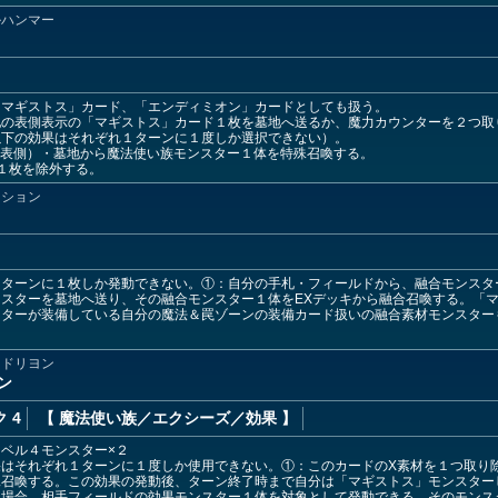
ルハンマー
「マギストス」カード、「エンディミオン」カードとしても扱う。
他の表側表示の「マギストス」カード１枚を墓地へ送るか、魔力カウンターを２つ取
以下の効果はそれぞれ１ターンに１度しか選択できない）。
（表側）・墓地から魔法使い族モンスター１体を特殊召喚する。
１枚を除外する。
ーション
１ターンに１枚しか発動できない。①：自分の手札・フィールドから、融合モンスタ
スターを墓地へ送り、その融合モンスター１体をEXデッキから融合召喚する。「
スターが装備している自分の魔法＆罠ゾーンの装備カード扱いの融合素材モンスター
ンドリヨン
ン
 4
【 魔法使い族
／エクシーズ／効果
】
ベル４モンスター×２
果はそれぞれ１ターンに１度しか使用できない。①：このカードのX素材を１つ取り
召喚する。この効果の発動後、ターン終了時まで自分は「マギストス」モンスター
る場合、相手フィールドの効果モンスター１体を対象として発動できる。そのモンス