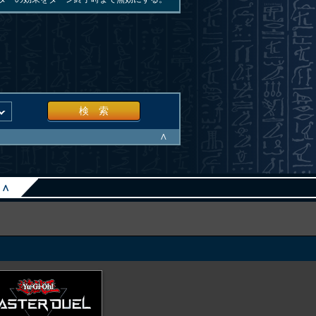
検 索
∧
∧