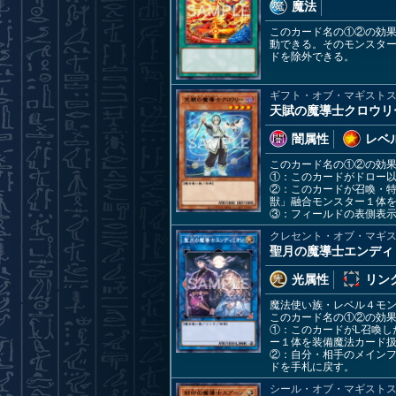
魔法
このカード名の①②の効
動できる。そのモンスタ
ドを除外できる。
ギフト・オブ・マギスト
天賦の魔導士クロウリ
闇属性
レベル
このカード名の①②の効
①：このカードがドロー
②：このカードが召喚・
獣」融合モンスター１体
③：フィールドの表側表
クレセント・オブ・マギ
聖月の魔導士エンディ
光属性
リンク
魔法使い族・レベル４モ
このカード名の①②の効
①：このカードがL召喚
ー１体を装備魔法カード
②：自分・相手のメイン
ドを手札に戻す。
シール・オブ・マギスト