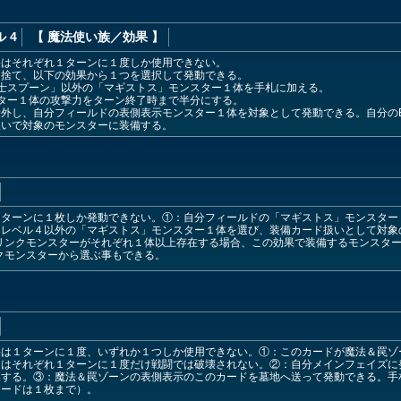
 4
【 魔法使い族
／効果
】
果はそれぞれ１ターンに１度しか使用できない。
ら捨て、以下の効果から１つを選択して発動できる。
士スプーン」以外の「マギストス」モンスター１体を手札に加える。
ター１体の攻撃力をターン終了時まで半分にする。
外し、自分フィールドの表側表示モンスター１体を対象として発動できる。自分の
扱いで対象のモンスターに装備する。
ターンに１枚しか発動できない。①：自分フィールドの「マギストス」モンスター
らレベル４以外の「マギストス」モンスター１体を選び、装備カード扱いとして対象
リンクモンスターがそれぞれ１体以上存在する場合、この効果で装備するモンスター
クモンスターから選ぶ事もできる。
果は１ターンに１度、いずれか１つしか使用できない。①：このカードが魔法＆罠ゾ
ーはそれぞれ１ターンに１度だけ戦闘では破壊されない。②：自分メインフェイズに
喚する。③：魔法＆罠ゾーンの表側表示のこのカードを墓地へ送って発動できる。手
カードは１枚まで）。