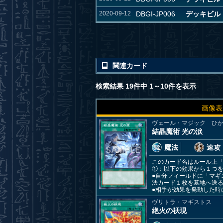
2020-09-12
DBGI-JP006
デッキビルド
関連カード
検索結果 19件中 1～10件を表示
画像表
ヴェール・マジック ひ
結晶魔術 光の涙
魔法
速攻
このカード名はルール上
①：以下の効果から１つ
●自分フィールドに「マ
法カード１枚を墓地へ送
●相手が効果を発動した
ヴリトラ・マギストス
絶火の祆現