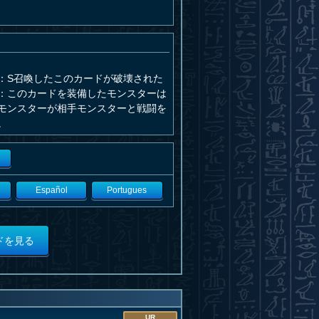
：S召喚したこのカードが破壊された
：このカードを装備したモンスターは
モンスターが相手モンスターと戦闘を
。
Español
Portugues
ドを見る
UR