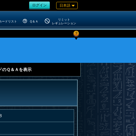
ログイン
日本語
リミット
カードリスト
Ｑ＆Ａ
レギュレーション
?
ドのＱ＆Ａを表示
8