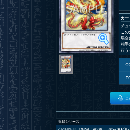
カー
チュ
この
場合
相手
行う
O
T
こ
収録シリーズ
2020-09-12
DBGI-JP006
デッキビルド