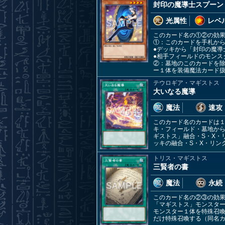
封印の魔導士スプーン
光属性
レベル
このカード名の①②の効
①：このカードを手札か
●デッキから「封印の魔導
●相手フィールドのモンス
②：墓地のこのカードを除
ー１体を装備魔法カード
テウロギア・マギストス
大いなる魔導
魔法
速攻
このカード名のカードは１
キ・フィールド・墓地か
ギストス」融合・S・X・
ッキの融合・S・X・リン
トリス・マギストス
三賢者の書
魔法
永続
このカード名の②③の効
「マギストス」モンスタ
モンスター１体を特殊召
だけ特殊召喚する（同名