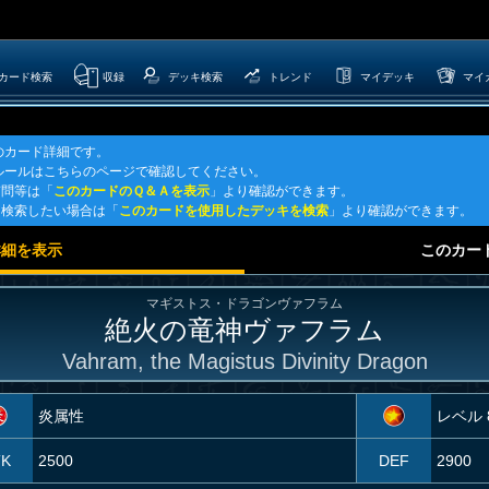
カード検索
収録
デッキ検索
トレンド
マイデッキ
マイ
のカード詳細です。
ルールはこちらのページで確認してください。
質問等は「
このカードのＱ＆Ａを表示
」より確認ができます。
を検索したい場合は「
このカードを使用したデッキを検索
」より確認ができます。
詳細を表示
このカー
マギストス・ドラゴンヴァフラム
絶火の竜神ヴァフラム
Vahram, the Magistus Divinity Dragon
炎属性
レベル 
TK
2500
DEF
2900