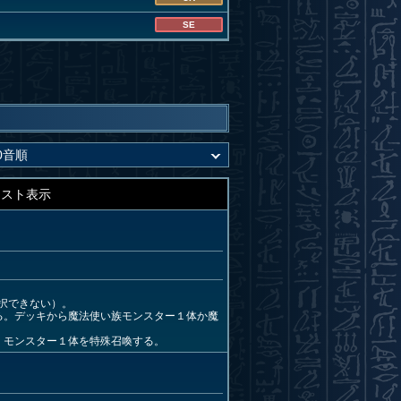
SE
キスト表示
択できない）。
る。デッキから魔法使い族モンスター１体か魔
」モンスター１体を特殊召喚する。