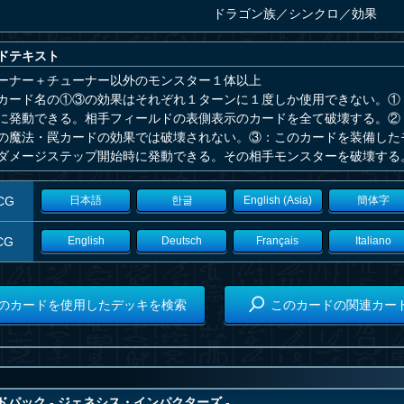
ドラゴン族
／
シンクロ／効果
ドテキスト
ーナー＋チューナー以外のモンスター１体以上
カード名の①③の効果はそれぞれ１ターンに１度しか使用できない。①
に発動できる。相手フィールドの表側表示のカードを全て破壊する。②
の魔法・罠カードの効果では破壊されない。③：このカードを装備した
ダメージステップ開始時に発動できる。その相手モンスターを破壊する
CG
日本語
한글
English (Asia)
簡体字
CG
English
Deutsch
Français
Italiano
のカードを使用したデッキを検索
このカードの関連カー
パック - ジェネシス・インパクターズ -