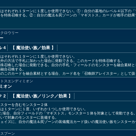
果はそれぞれ１ターンに１度しか使用できない。①：自分の墓地のレベル４以下の「
ーを特殊召喚する。②：自分の魔法＆罠ゾーンの「マギストス」カードが相手の効果
スクロウリー
ー
 4
【 魔法使い族
／効果
】
果はそれぞれ１ターンに１度しか使用できない。
以外の方法で手札に加わった場合に発動できる。このカードを特殊召喚する。
特殊召喚した場合に発動できる。自分の手札・フィールドのモンスターを融合素材と
を融合召喚する。
示のこのカードを融合素材とする場合、カード名を「召喚師アレイスター」として扱
ストスエンディミオン
ミオン
 2
【 魔法使い族
／リンク／効果
】
ンスターを含むモンスター２体
果は１ターンに１度、いずれか１つしか使用できない。
した場合、自分フィールドの「マギストス」モンスター１体を対象として発動できる
扱いで対象のモンスターに装備する。
フェイズに、自分の魔法＆罠ゾーンの装備魔法カード扱いの魔法使い族モンスターカ
ススプーン