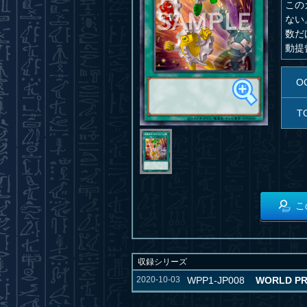
この
ない
数だ
動提
O
T
こ
収録シリーズ
2020-10-03
WPP1-JP008
WORLD PR