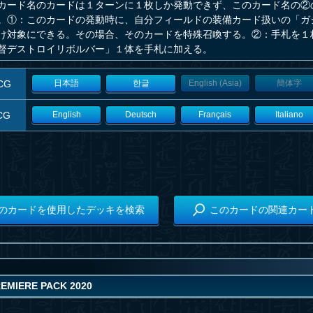
カード名のカードは１ターンに１枚しか発動できず、このカード名の②
。①：このカードの発動時に、自分フィールドの装備カード扱いの「ガ
け対象にできる。その場合、そのカードを特殊召喚する。②：手札を１
督デストロイリボルバー」１体を手札に加える。
CG
日本語
한글
English (Asia)
簡体字
CG
English
Deutsch
Français
Italiano
のカードを使用したデッキを検索
このカードの関連カー
EMIERE PACK 2020