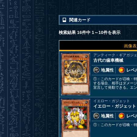
関連カード
検索結果 16件中 1～10件を表示
画像表
アンティーク・ギアガジ
古代の歯車機械
地属性
レベル
①：このカードが召喚・
する場合、相手はダメー
宣言して発動できる。エ
イエロー・ガジェット
イエロー・ガジェット
地属性
レベル
①：このカードが召喚・