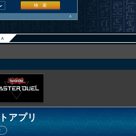
検 索
∧
∧
トアプリ
！