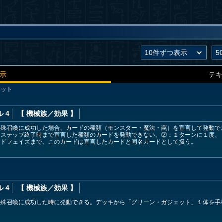
示
テ
ェット
 4
【 機械族
／効果
】
特殊召喚に成功した場合、カードの種類（モンスター・魔法・罠）を宣言して発動で
ジステップ終了時まで宣言した種類のカードを発動できない。②：１ターンに１度、
ンドフェイズまで、このカードは宣言したカードと同名カードとして扱う。
 4
【 機械族
／効果
】
特殊召喚に成功した時に発動できる。デッキから「グリーン・ガジェット」１体を手