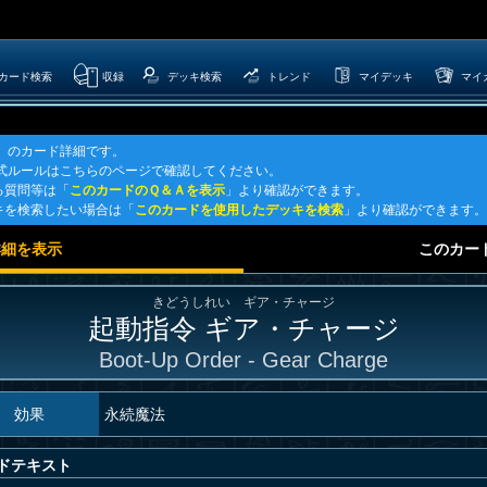
カード検索
収録
デッキ検索
トレンド
マイデッキ
マイ
ジ」のカード詳細です。
公式ルールはこちらのページで確認してください。
る質問等は「
このカードのＱ＆Ａを表示
」より確認ができます。
キを検索したい場合は「
このカードを使用したデッキを検索
」より確認ができます。
詳細を表示
このカー
きどうしれい ギア・チャージ
起動指令 ギア・チャージ
Boot-Up Order - Gear Charge
効果
永続魔法
ドテキスト