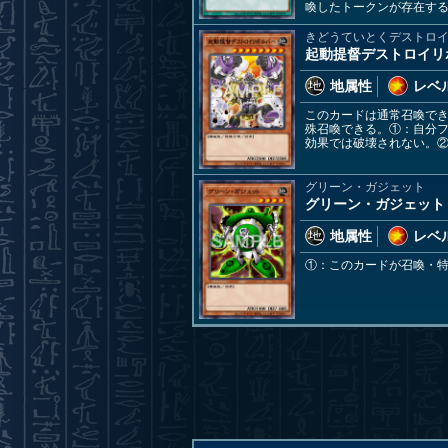
喚したトークンが存在する
きどうていとくデストロ
起動提督デストロイリ
地属性
レベル
このカードは通常召喚で
殊召喚できる。①：自分
効果では破壊されない。
グリーン・ガジェット
グリーン・ガジェット
地属性
レベル
①：このカードが召喚・