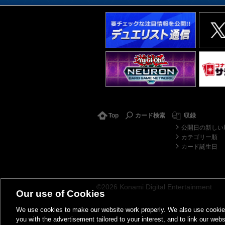
Top
カード検索
収録
公開日の新しい
カテゴリー順
カード誕生日
©2026 Konami Digital Entertainment
Our use of Cookies
We use cookies to make our website work properly. We also use cookies t
you with the advertisement tailored to your interest, and to link our webs