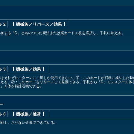
 2
【 機械族
／リバース／効果
】
存在する「D」と名のついた魔法または罠カード１枚を選択し、手札に加える。
 3
【 機械族
／効果
】
果はそれぞれ１ターンに１度しか使用できない。①：このカードが召喚に成功した時
加える。②：このカードをリリースして発動できる。手札から「D」モンスター１体
ー」１体を特殊召喚できる。
ー
 6
【 機械族
／通常
】
の戦士。さびない金属でできている。