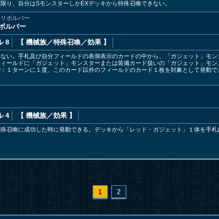
限り、自分はSモンスターしかEXデッキから特殊召喚できない。
イリボルバー
ボルバー
 8
【 機械族
／特殊召喚／効果
】
きない。手札及び自分フィールドの表側表示のカードの中から、「ガジェット」モン
フィールドに「ガジェット」モンスターまたは装備カード扱いの「ガジェット」モン
②：１ターンに１度、このカード以外のフィールドのカード１枚を対象として発動で
 4
【 機械族
／効果
】
特殊召喚に成功した時に発動できる。デッキから「レッド・ガジェット」１体を手札
1
2