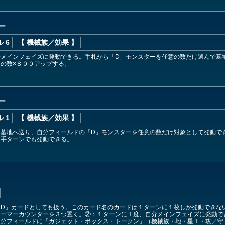
ー
 6
【 機械族
／効果
】
分メインフェイズに発動できる。手札から「D」モンスターを任意の数だけ選んで墓
の数×８００アップする。
ー
 1
【 機械族
／効果
】
墓地へ送り、自分フィールドの「D」モンスターを任意の数だけ対象として発動で
相手ターンでも発動できる。
「D」カードとしても扱う。このカード名のカードは１ターンに１枚しか発動できな
ォーマーカウンターを３つ置く。②：１ターンに１度、自分メインフェイズに発動で
自分フィールドに「ガジェット・ボックス・トークン」（機械族・地・星１・攻／守