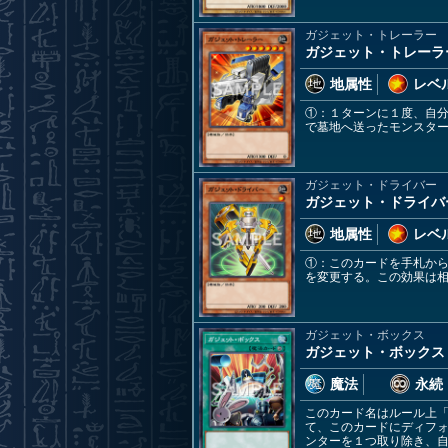
ガジェット・トレーラー
ガジェット・トレーラ
地属性
レベル
①：１ターンに１度、自
で墓地へ送ったモンスター
ガジェット・ドライバー
ガジェット・ドライバ
地属性
レベル
①：このカードを手札から
を変更する。この効果は
ガジェット・ボックス
ガジェット・ボックス
魔法
永続
このカード名はルール上
て、このカードにディフ
ンターを１つ取り除き、