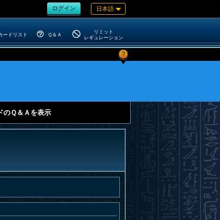
ログイン
日本語
リミット
カードリスト
Ｑ＆Ａ
レギュレーション
?
ドのＱ＆Ａを表示