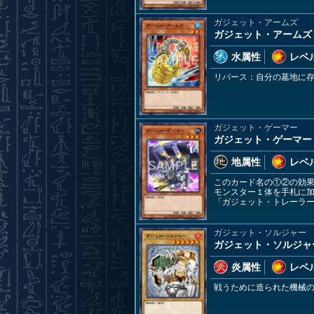
ガジェット・アームズ
ガジェット・アームズ
水属性
レベル
リバース：自分の墓地に
ガジェット・ゲーマー
ガジェット・ゲーマー
地属性
レベル
このカード名の①②の効
モンスター１体を手札に
「ガジェット・トレーラ
ガジェット・ソルジャー
ガジェット・ソルジャ
炎属性
レベル
戦うために造られた機械