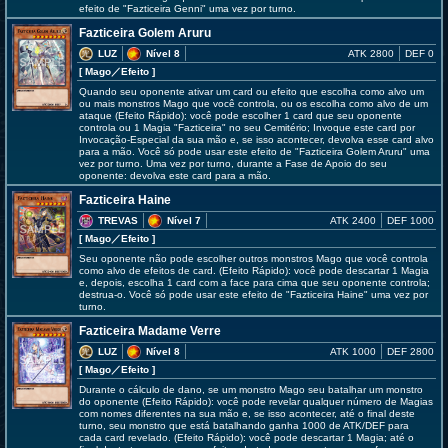
efeito de "Fazticeira Genni" uma vez por turno.
Fazticeira Golem Aruru
LUZ
Nível 8
ATK 2800
DEF 0
[ Mago
／Efeito
]
Quando seu oponente ativar um card ou efeito que escolha como alvo um
ou mais monstros Mago que você controla, ou os escolha como alvo de um
ataque (Efeito Rápido): você pode escolher 1 card que seu oponente
controla ou 1 Magia "Fazticeira" no seu Cemitério; Invoque este card por
Invocação-Especial da sua mão e, se isso acontecer, devolva esse card alvo
para a mão. Você só pode usar este efeito de "Fazticeira Golem Aruru" uma
vez por turno. Uma vez por turno, durante a Fase de Apoio do seu
oponente: devolva este card para a mão.
Fazticeira Haine
TREVAS
Nível 7
ATK 2400
DEF 1000
[ Mago
／Efeito
]
Seu oponente não pode escolher outros monstros Mago que você controla
como alvo de efeitos de card. (Efeito Rápido): você pode descartar 1 Magia
e, depois, escolha 1 card com a face para cima que seu oponente controla;
destrua-o. Você só pode usar este efeito de "Fazticeira Haine" uma vez por
turno.
Fazticeira Madame Verre
LUZ
Nível 8
ATK 1000
DEF 2800
[ Mago
／Efeito
]
Durante o cálculo de dano, se um monstro Mago seu batalhar um monstro
do oponente (Efeito Rápido): você pode revelar qualquer número de Magias
com nomes diferentes na sua mão e, se isso acontecer, até o final deste
turno, seu monstro que está batalhando ganha 1000 de ATK/DEF para
cada card revelado. (Efeito Rápido): você pode descartar 1 Magia; até o