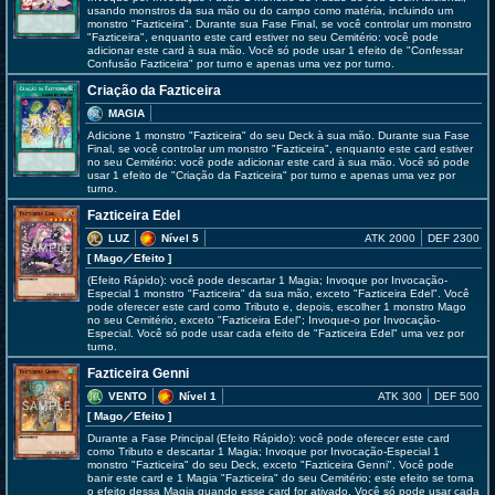
usando monstros da sua mão ou do campo como matéria, incluindo um
monstro "Fazticeira". Durante sua Fase Final, se você controlar um monstro
"Fazticeira", enquanto este card estiver no seu Cemitério: você pode
adicionar este card à sua mão. Você só pode usar 1 efeito de "Confessar
Confusão Fazticeira" por turno e apenas uma vez por turno.
Criação da Fazticeira
MAGIA
Adicione 1 monstro "Fazticeira" do seu Deck à sua mão. Durante sua Fase
Final, se você controlar um monstro "Fazticeira", enquanto este card estiver
no seu Cemitério: você pode adicionar este card à sua mão. Você só pode
usar 1 efeito de "Criação da Fazticeira" por turno e apenas uma vez por
turno.
Fazticeira Edel
LUZ
Nível 5
ATK 2000
DEF 2300
[ Mago
／Efeito
]
(Efeito Rápido): você pode descartar 1 Magia; Invoque por Invocação-
Especial 1 monstro "Fazticeira" da sua mão, exceto "Fazticeira Edel". Você
pode oferecer este card como Tributo e, depois, escolher 1 monstro Mago
no seu Cemitério, exceto "Fazticeira Edel"; Invoque-o por Invocação-
Especial. Você só pode usar cada efeito de "Fazticeira Edel" uma vez por
turno.
Fazticeira Genni
VENTO
Nível 1
ATK 300
DEF 500
[ Mago
／Efeito
]
Durante a Fase Principal (Efeito Rápido): você pode oferecer este card
como Tributo e descartar 1 Magia; Invoque por Invocação-Especial 1
monstro "Fazticeira" do seu Deck, exceto "Fazticeira Genni". Você pode
banir este card e 1 Magia "Fazticeira" do seu Cemitério; este efeito se torna
o efeito dessa Magia quando esse card for ativado. Você só pode usar cada