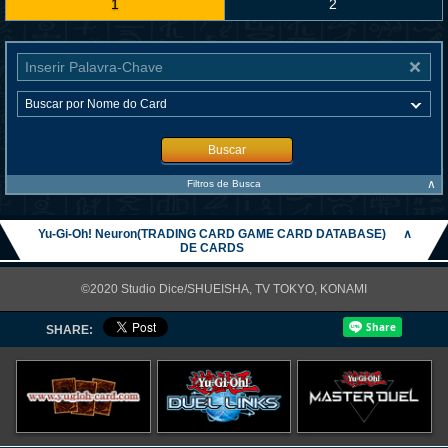
1
2
Buscar
∧
Filtros de Busca
Yu-Gi-Oh! Neuron(TRADING CARD GAME CARD DATABASE)
∧
DE CARDS
©2020 Studio Dice/SHUEISHA, TV TOKYO, KONAMI
SHARE: