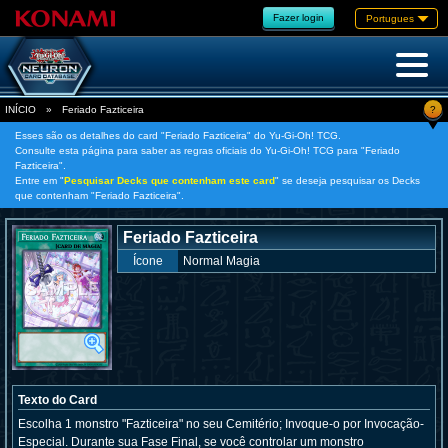
Fazer login
Portugues
?
INÍCIO
»
Feriado Fazticeira
Esses são os detalhes do card "Feriado Fazticeira" do Yu-Gi-Oh! TCG.
Consulte esta página para saber as regras oficiais do Yu-Gi-Oh! TCG para "Feriado
Fazticeira".
Entre em "
Pesquisar Decks que contenham este card
" se deseja pesquisar os Decks
que contenham "Feriado Fazticeira".
Feriado Fazticeira
Ícone
Normal Magia
Texto do Card
Escolha 1 monstro "Fazticeira" no seu Cemitério; Invoque-o por Invocação-
Especial. Durante sua Fase Final, se você controlar um monstro