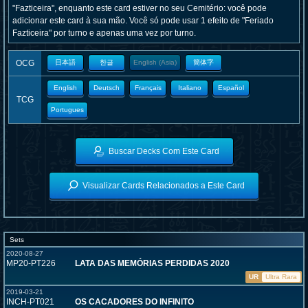
"Fazticeira", enquanto este card estiver no seu Cemitério: você pode
adicionar este card à sua mão. Você só pode usar 1 efeito de "Feriado
Fazticeira" por turno e apenas uma vez por turno.
OCG
日本語
한글
English (Asia)
簡体字
English
Deutsch
Français
Italiano
Español
TCG
Portugues
Buscar Decks Com Este Card
Visualizar Cards Relacionados a Este Card
Sets
2020-08-27
MP20-PT226
LATA DAS MEMÓRIAS PERDIDAS 2020
UR
Ultra Rara
2019-03-21
INCH-PT021
OS CACADORES DO INFINITO