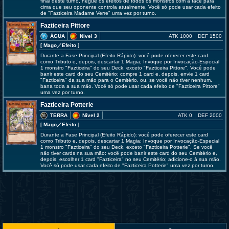
final deste turno, negue os efeitos de todos os monstros com a face para
cima que seu oponente controla atualmente. Você só pode usar cada efeito
de "Fazticeira Madame Verre" uma vez por turno.
Fazticeira Pittore
ÁGUA
Nível 3
ATK 1000
DEF 1500
[ Mago
／Efeito
]
Durante a Fase Principal (Efeito Rápido): você pode oferecer este card
como Tributo e, depois, descartar 1 Magia; Invoque por Invocação-Especial
1 monstro "Fazticeira" do seu Deck, exceto "Fazticeira Pittore". Você pode
banir este card do seu Cemitério; compre 1 card e, depois, envie 1 card
"Fazticeira" da sua mão para o Cemitério, ou, se você não tiver nenhum,
bana toda a sua mão. Você só pode usar cada efeito de "Fazticeira Pittore"
uma vez por turno.
Fazticeira Potterie
TERRA
Nível 2
ATK 0
DEF 2000
[ Mago
／Efeito
]
Durante a Fase Principal (Efeito Rápido): você pode oferecer este card
como Tributo e, depois, descartar 1 Magia; Invoque por Invocação-Especial
1 monstro "Fazticeira" do seu Deck, exceto "Fazticeira Potterie". Se você
não tiver cards na sua mão: você pode banir este card do seu Cemitério e,
depois, escolher 1 card "Fazticeira" no seu Cemitério; adicione-o à sua mão.
Você só pode usar cada efeito de "Fazticeira Potterie" uma vez por turno.