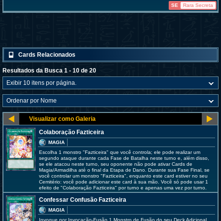
SE
Rara Secreta
Cards Relacionados
Resultados da Busca 1 - 10 de 20
Colaboração Fazticeira
MAGIA
Escolha 1 monstro "Fazticeira" que você controla; ele pode realizar um
segundo ataque durante cada Fase de Batalha neste turno e, além disso,
se ele atacou neste turno, seu oponente não pode ativar Cards de
Magia/Armadilha até o final da Etapa de Dano. Durante sua Fase Final, se
você controlar um monstro "Fazticeira", enquanto este card estiver no seu
Cemitério: você pode adicionar este card à sua mão. Você só pode usar 1
efeito de "Colaboração Fazticeira" por turno e apenas uma vez por turno.
Confessar Confusão Fazticeira
MAGIA
Invoque por Invocação-Fusão 1 Monstro de Fusão do seu Deck Adicional,