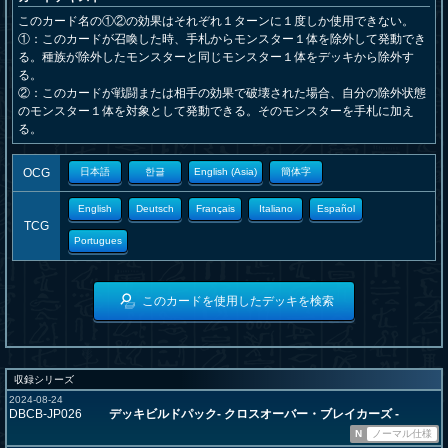
このカード名の①②の効果はそれぞれ１ターンに１度しか使用できない。
①：このカードが召喚した時、手札からモンスター１体を除外して発動でき
る。種族が除外したモンスターと同じモンスター１体をデッキから除外す
る。
②：このカードが戦闘または相手の効果で破壊された場合、自分の除外状態
のモンスター１体を対象として発動できる。そのモンスターを手札に加え
る。
OCG
日本語
한글
English (Asia)
簡体字
English
Deutsch
Français
Italiano
Español
TCG
Portugues
このカードを使用したデッキを検索
収録シリーズ
2024-08-24
DBCB-JP026
デッキビルドパック- クロスオーバー・ブレイカーズ -
N
ノーマル仕様