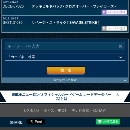
2024-08-24
DBCB-JP026
デッキビルドパック- クロスオーバー・ブレイカーズ -
P
パラレル仕様
2018-10-13
SAST-JP030
サベージ・ストライク [ SAVAGE STRIKE ]
N
ノーマル仕様
検 索
∧
条件を絞って検索
遊戯王ニューロン(オフィシャルカードゲーム カードデータベー
∧
ス)とは
©スタジオ・ダイス／集英社・テレビ東京・KONAMI
SHARE: