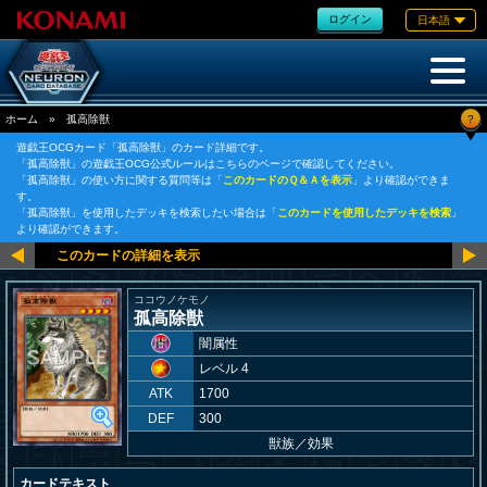
ログイン
日本語
?
ホーム
»
孤高除獣
遊戯王OCGカード「孤高除獣」のカード詳細です。
「孤高除獣」の遊戯王OCG公式ルールはこちらのページで確認してください。
「孤高除獣」の使い方に関する質問等は「
このカードのＱ＆Ａを表示
」より確認ができま
す。
「孤高除獣」を使用したデッキを検索したい場合は「
このカードを使用したデッキを検索
」
より確認ができます。
ココウノケモノ
孤高除獣
闇属性
レベル 4
ATK
1700
DEF
300
獣族
／
効果
カードテキスト