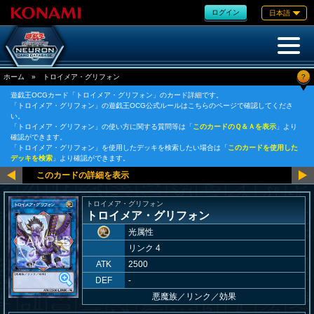
ログイン
日本語
?
ホーム
»
トロイメア・グリフォン
遊戯王OCGカード「トロイメア・グリフォン」のカード詳細です。
「トロイメア・グリフォン」の遊戯王OCG公式ルールはこちらのページで確認してくださ
い。
「トロイメア・グリフォン」の使い方に関する質問等は「
このカードのＱ＆Ａを表示
」より
確認ができます。
「トロイメア・グリフォン」を使用したデッキを検索したい場合は「
このカードを使用した
デッキを検索
」より確認ができます。
トロイメア・グリフォン
トロイメア・グリフォン
光属性
リンク 4
ATK
2500
DEF
-
悪魔族
／
リンク／効果