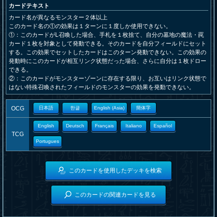
カードテキスト
カード名が異なるモンスター２体以上
このカード名の①の効果は１ターンに１度しか使用できない。
①：このカードがL召喚した場合、手札を１枚捨て、自分の墓地の魔法・罠
カード１枚を対象として発動できる。そのカードを自分フィールドにセット
する。この効果でセットしたカードはこのターン発動できない。この効果の
発動時にこのカードが相互リンク状態だった場合、さらに自分は１枚ドロー
できる。
②：このカードがモンスターゾーンに存在する限り、お互いはリンク状態で
はない特殊召喚されたフィールドのモンスターの効果を発動できない。
OCG
日本語
한글
English (Asia)
簡体字
English
Deutsch
Français
Italiano
Español
TCG
Portugues
このカードを使用したデッキを検索
このカードの関連カードを見る