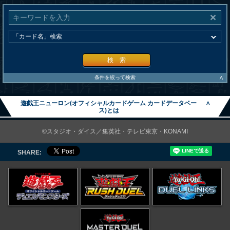
検 索
∧
条件を絞って検索
遊戯王ニューロン(オフィシャルカードゲーム カードデータベー
∧
ス)とは
©スタジオ・ダイス／集英社・テレビ東京・KONAMI
SHARE: