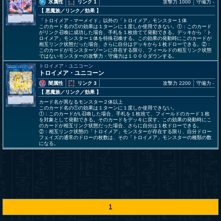
水属性
リンク 1
攻撃力 1000
守備力 -
【 悪魔族
／リンク／効果
】
「トロイメア・マーメイド」以外の「トロイメア」モンスター１体
このカード名の①の効果は１ターンに１度しか使用できない。①：このカード
がリンク召喚に成功した場合、手札を１枚捨てて発動できる。デッキから「ト
ロイメア」モンスター１体を特殊召喚する。この効果の発動時にこのカードが
相互リンク状態だった場合、さらに自分はデッキから１枚ドローできる。②：
このカードがモンスターゾーンに存在する限り、フィールドの相互リンク状態
ではないモンスターの攻撃力・守備力は１０００ダウンする。
トロイメア・ユニコーン
トロイメア・ユニコーン
闇属性
リンク 3
攻撃力 2200
守備力 -
【 悪魔族
／リンク／効果
】
カード名が異なるモンスター２体以上
このカード名の①の効果は１ターンに１度しか使用できない。
①：このカードがL召喚した場合、手札を１枚捨て、フィールドのカード１枚
を対象として発動できる。そのカードをデッキに戻す。この効果の発動時にこ
のカードが相互リンク状態だった場合、さらに自分は１枚ドローできる。
②：相互リンク状態の「トロイメア」モンスターが存在する限り、自分ドロー
フェイズの通常のドローの枚数は、その「トロイメア」モンスターの種類の数
になる。
1