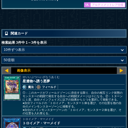
UL
アルティメットレア仕様
関連カード
検索結果 3件中 1～3件を表示
せいいぶつへいざなうあくむ
星遺物へ誘う悪夢
魔法
フィールド
①：このカードがフィールドゾーンに存在する限り、自分の相互リンク状態の
モンスターの戦闘で発生する自分への戦闘ダメージは０になる。②：１ターン
に１度、自分メインフェイズに以下の効果から１つを選択して発動できる。
●自分フィールドの「トロイメア」モンスター１体を選び、その位置を他の自
分のメインモンスターゾーンに移動する。
●自分のメインモンスターゾーンの「トロイメア」モンスター２体を選び、そ
の位置を入れ替える。
トロイメア・マーメイド
トロイメア・マーメイド