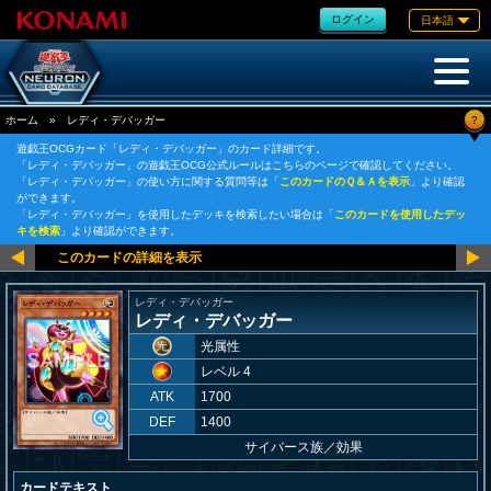
ログイン
日本語
?
ホーム
»
レディ・デバッガー
遊戯王OCGカード「レディ・デバッガー」のカード詳細です。
「レディ・デバッガー」の遊戯王OCG公式ルールはこちらのページで確認してください。
「レディ・デバッガー」の使い方に関する質問等は「
このカードのＱ＆Ａを表示
」より確認
ができます。
「レディ・デバッガー」を使用したデッキを検索したい場合は「
このカードを使用したデッ
キを検索
」より確認ができます。
レディ・デバッガー
レディ・デバッガー
光属性
レベル 4
ATK
1700
DEF
1400
サイバース族
／
効果
カードテキスト