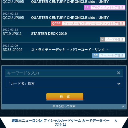
QCCU-JP095
QUARTER CENTURY CHRONICLE side：UNITY
UL
アルティメットレア仕様
2024-02-23
QCCU-JP095
QUARTER CENTURY CHRONICLE side：UNITY
QCSE
クォーターセンチュリーシークレットレア仕様
2019-03-23
ST19-JP011
STARTER DECK 2019
N
ノーマル仕様
2017-12-09
SD33-JP005
ストラクチャーデッキ － パワーコード・リンク －
SR
スーパーレア仕様
検 索
∧
条件を絞って検索
遊戯王ニューロン(オフィシャルカードゲーム カードデータベー
∧
ス)とは