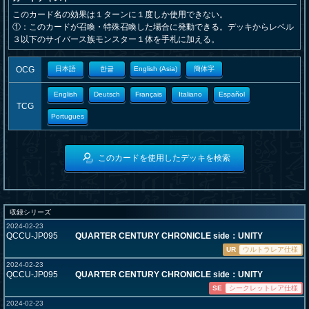
このカード名の効果は１ターンに１度しか使用できない。
①：このカードが召喚・特殊召喚した場合に発動できる。デッキからレベル
３以下のサイバース族モンスター１体を手札に加える。
OCG
日本語
한글
English (Asia)
簡体字
English
Deutsch
Français
Italiano
Español
TCG
Portugues
このカードを使用したデッキを検索
収録シリーズ
2024-02-23
QCCU-JP095
QUARTER CENTURY CHRONICLE side：UNITY
UR
ウルトラレア仕様
2024-02-23
QCCU-JP095
QUARTER CENTURY CHRONICLE side：UNITY
SE
シークレットレア仕様
2024-02-23