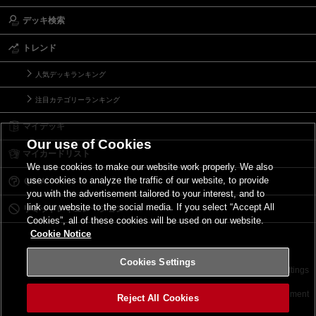
デッキ検索
トレンド
人気デッキランキング
注目カテゴリーランキング
マイデッキ
Our use of Cookies
マイカードリスト
We use cookies to make our website work properly. We also
use cookies to analyze the traffic of our website, to provide
Ｑ＆Ａ
you with the advertisement tailored to your interest, and to
link our website to the social media. If you select “Accept All
リミットレギュレーション
Cookies”, all of these cookies will be used on our website.
Cookie Notice
Cookies Settings
お問い合わせ
ご利用規約
サイトポリシー
Cookies Settings
©2026 Konami Digital Entertainment
Reject All Cookies