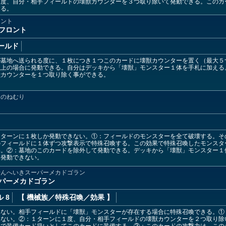
１度、自分・相手フィールドの壊獣カウンターを３つ取り除いて発動できる。このカ
する。
ロント
ーフロント
ールド
が墓地へ送られる度に、１枚につき１つこのカードに壊獣カウンターを置く（最大５
以上の場合に発動できる。自分はデッキから「壊獣」モンスター１体を手札に加える
獣カウンターを１つ取り除く事ができる。
うのねむり
１ターンに１枚しか発動できない。①：フィールドのモンスターを全て破壊する。そ
のフィールドに１体ずつ攻撃表示で特殊召喚する。この効果で特殊召喚したモンスタ
い。②：墓地のこのカードを除外して発動できる。デッキから「壊獣」モンスター１
は発動できない。
せんへいきスーパーメカドゴラン
パーメカドゴラン
 8
【 機械族
／特殊召喚／効果
】
きない。相手フィールドに「壊獣」モンスターが存在する場合に特殊召喚できる。①
きない。②：１ターンに１度、自分・相手フィールドの壊獣カウンターを２つ取り除
んで装備カード扱いとしてこのカードに装備する。③：このカードの攻撃力は、この