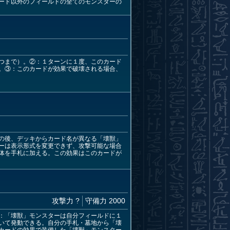
ード以外のフィールドの全てのモンスターの
つまで）。②：１ターンに１度、このカード
。③：このカードが効果で破壊される場合、
の後、デッキからカード名が異なる「壊獣」
ーは表示形式を変更できず、攻撃可能な場合
体を手札に加える。この効果はこのカードが
攻撃力 ?
守備力 2000
：「壊獣」モンスターは自分フィールドに１
いて発動できる。自分の手札・墓地から「壊
カードの効果で装備した「壊獣」モンスター