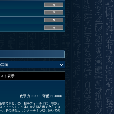
N
N
N
N
キスト表示
攻撃力 2200
守備力 3000
召喚できる。②：相手フィールドに「壊獣」
分フィールドに１体しか表側表示で存在でき
ールドの壊獣カウンターを２つ取り除いて発