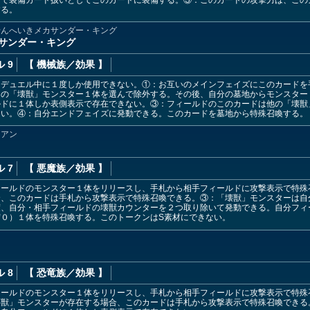
する。
せんへいきメカサンダー・キング
サンダー・キング
 9
【 機械族
／効果
】
はデュエル中に１度しか使用できない。①：お互いのメインフェイズにこのカードを
ドの「壊獣」モンスター１体を選んで除外する。その後、自分の墓地からモンスター
ルドに１体しか表側表示で存在できない。③：フィールドのこのカードは他の「壊獣
ない。④：自分エンドフェイズに発動できる。このカードを墓地から特殊召喚する。
ィアン
 7
【 悪魔族
／効果
】
ィールドのモンスター１体をリリースし、手札から相手フィールドに攻撃表示で特殊
合、このカードは手札から攻撃表示で特殊召喚できる。③：「壊獣」モンスターは自
度、自分・相手フィールドの壊獣カウンターを２つ取り除いて発動できる。自分フィ
０）１体を特殊召喚する。このトークンはS素材にできない。
ン
 8
【 恐竜族
／効果
】
ィールドのモンスター１体をリリースし、手札から相手フィールドに攻撃表示で特殊
壊獣」モンスターが存在する場合、このカードは手札から攻撃表示で特殊召喚できる