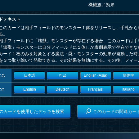
機械族
／
効果
ドテキスト
このカードは相手フィールドのモンスター１体をリリースし、手札から
る。
相手フィールドに「壊獣」モンスターが存在する場合、このカードは手
「壊獣」モンスターは自分フィールドに１体しか表側表示で存在できな
カード１枚のみを対象とする魔法・罠・モンスターの効果が発動した時
を３つ取り除いて発動できる。その効果を無効にする。その後、フィー
CG
日本語
한글
English (Asia)
簡体字
CG
English
Deutsch
Français
Italiano
のカードを使用したデッキを検索
このカードの関連カー