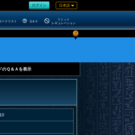
ログイン
日本語
リミット
カードリスト
Ｑ＆Ａ
レギュレーション
?
ドのＱ＆Ａを表示
10