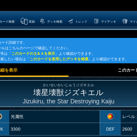
カード検索
収録
デッキ検索
トレンド
マイデッキ
マイ
カード詳細です。
ールはこちらのページで確認してください。
問等は「
このカードのＱ＆Ａを表示
」より確認ができます。
検索したい場合は「
このカードを使用したデッキを検索
」より確認ができます。
詳細を表示
このカー
かいせいかいじゅうジズキエル
壊星壊獣ジズキエル
Jizukiru, the Star Destroying Kaiju
光属性
レベル 
TK
3300
DEF
2600