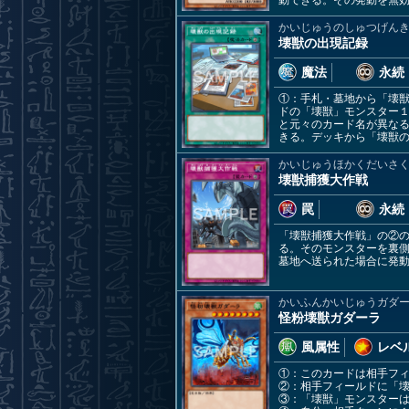
動できる。その発動を無
かいじゅうのしゅつげん
壊獣の出現記録
魔法
永続
①：手札・墓地から「壊
ドの「壊獣」モンスター
と元々のカード名が異な
きる。デッキから「壊獣
かいじゅうほかくだいさ
壊獣捕獲大作戦
罠
永続
「壊獣捕獲大作戦」の②
る。そのモンスターを裏
墓地へ送られた場合に発
かいふんかいじゅうガダ
怪粉壊獣ガダーラ
風属性
レベル
①：このカードは相手フ
②：相手フィールドに「
③：「壊獣」モンスター