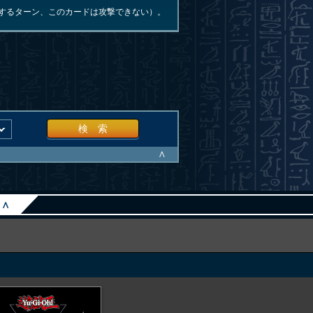
するターン、このカードは攻撃できない）。
検 索
∧
∧