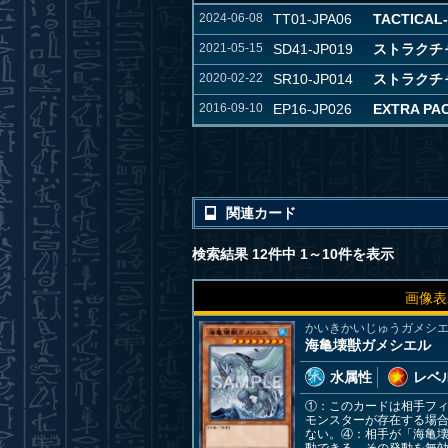
2024-06-08
TT01-JPA06
TACTICA
2021-05-15
SD41-JP019
ストラクチ
2020-02-22
SR10-JP014
ストラクチ
2016-09-10
EP16-JP026
EXTRA PAC
関連カード
検索結果 12件中 1～10件を表示
画像表
かいきかいじゅうガメシ
海亀壊獣ガメシエル
水属性
レベル
①：このカードは相手フ
モンスターが存在する場
ない。④：相手が「海亀