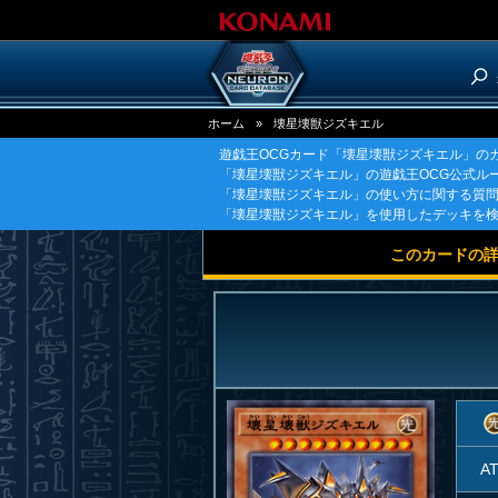
ホーム
»
壊星壊獣ジズキエル
遊戯王OCGカード「壊星壊獣ジズキエル」の
「壊星壊獣ジズキエル」の遊戯王OCG公式ル
「壊星壊獣ジズキエル」の使い方に関する質
「壊星壊獣ジズキエル」を使用したデッキを
このカードの
A