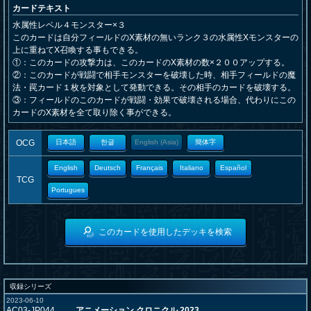
カードテキスト
水属性レベル４モンスター×３
このカードは自分フィールドのX素材の無いランク３の水属性Xモンスターの
上に重ねてX召喚する事もできる。
①：このカードの攻撃力は、このカードのX素材の数×２００アップする。
②：このカードが戦闘で相手モンスターを破壊した時、相手フィールドの魔
法・罠カード１枚を対象として発動できる。その相手のカードを破壊する。
③：フィールドのこのカードが戦闘・効果で破壊される場合、代わりにこの
カードのX素材を全て取り除く事ができる。
OCG
日本語
한글
English (Asia)
簡体字
English
Deutsch
Français
Italiano
Español
TCG
Portugues
このカードを使用したデッキを検索
収録シリーズ
2023-06-10
AC03-JP044
アニメーション クロニクル 2023