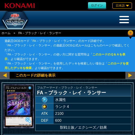
ログイン
日本語
?
ホーム
»
FA－ブラック・レイ・ランサー
遊戯王OCGカード「FA－ブラック・レイ・ランサー」のカード詳細です。
「FA－ブラック・レイ・ランサー」の遊戯王OCG公式ルールはこちらのページで確認してく
ださい。
「FA－ブラック・レイ・ランサー」の使い方に関する質問等は「
このカードのＱ＆Ａを表
示
」より確認ができます。
「FA－ブラック・レイ・ランサー」を使用したデッキを検索したい場合は「
このカードを使
用したデッキを検索
」より確認ができます。
フルアーマード－ブラック・レイ・ランサー
FA－ブラック・レイ・ランサー
水属性
ランク 4
ATK
2100
DEF
600
獣戦士族
／
エクシーズ／効果