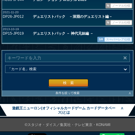
N
ノーマル仕様
2021-11-20
DP26-JP012
デュエリストパック －深淵のデュエリスト編－
N
ノーマル仕様
2013-10-19
DP15-JP019
デュエリストパック － 神代兄妹編 －
SR
スーパーレア仕様
検 索
∧
条件を絞って検索
遊戯王ニューロン(オフィシャルカードゲーム カードデータベー
∧
ス)とは
©スタジオ・ダイス／集英社・テレビ東京・KONAMI