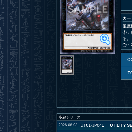
カー
風属
①：
る。
②：
O
T
収録シリーズ
2026-08-08
UT01-JP041
UTILITY S