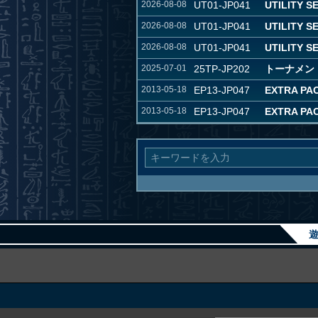
2026-08-08
UT01-JP041
UTILITY S
2026-08-08
UT01-JP041
UTILITY S
2026-08-08
UT01-JP041
UTILITY S
2025-07-01
25TP-JP202
トーナメントパ
2013-05-18
EP13-JP047
EXTRA PAC
2013-05-18
EP13-JP047
EXTRA PAC
遊