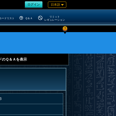
ログイン
日本語
リミット
カードリスト
Ｑ＆Ａ
レギュレーション
?
ドのＱ＆Ａを表示
3