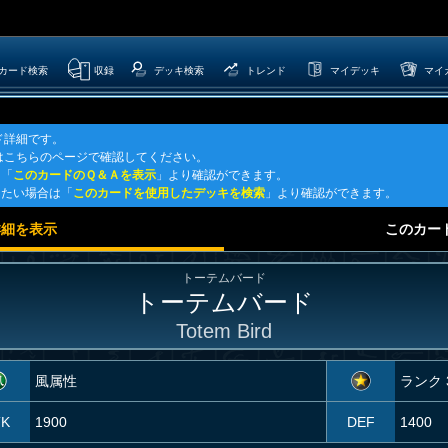
カード検索
収録
デッキ検索
トレンド
マイデッキ
マイ
ド詳細です。
はこちらのページで確認してください。
は「
このカードのＱ＆Ａを表示
」より確認ができます。
したい場合は「
このカードを使用したデッキを検索
」より確認ができます。
詳細を表示
このカー
トーテムバード
トーテムバード
Totem Bird
風属性
ランク 
TK
1900
DEF
1400