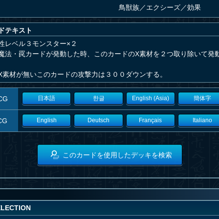
鳥獣族
／
エクシーズ／効果
ドテキスト
性レベル３モンスター×２
魔法・罠カードが発動した時、このカードのX素材を２つ取り除いて発
X素材が無いこのカードの攻撃力は３００ダウンする。
CG
日本語
한글
English (Asia)
簡体字
CG
English
Deutsch
Français
Italiano
このカードを使用したデッキを検索
ELECTION