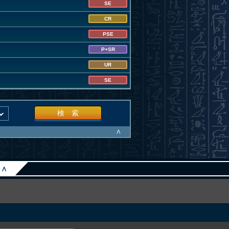
SE
CR
PSE
P+SR
UR
SE
検 索
∧
∧