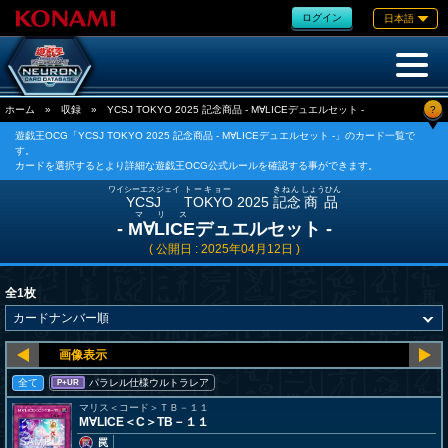
ログイン
日本語
?
ホーム
»
収録
»
YCSJ TOKYO 2025 記念商品 - M∀LICEデュエルセット -
遊戯王OCG「YCSJ TOKYO 2025 記念商品 - M∀LICEデュエルセット -」のカード一覧で
す。
カードを選択するとより詳細な遊戯王OCG公式ルールを確認する事ができます。
ワイシーエスジェイ
トーキョー
きねん
しょうひん
YCSJ
TOKYO
2025
記念
商品
マリス
-
M∀LICE
デュエルセット -
( 公開日 : 2025年04月12日 )
全1枚
全て
パラレル仕様ウルトラレア
P+UR
マリス＜コード＞ＴＢ－１１
M∀LICE＜C＞TB－１１
罠