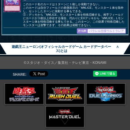
このカード名のカードは１ターンに１枚しか発動できない。
このカードは自分フィールドの表側表示の「M∀LICE」モンスター１体を除外
し、セットしたターンに発動する事もできる。
①：デッキから「M∀LICE」モンスター１体を特殊召喚する。相手フィールド
にカードが３枚以上存在する場合、代わりにEXデッキから「M∀LICE」Lモン
スター１体を特殊召喚する事もできる。このターン、この効果で特殊召喚した
モンスターは攻撃できず、その効果は発動できない。
P+UR
パラレル仕様ウルトラレア
遊戯王ニューロン(オフィシャルカードゲーム カードデータベー
∧
ス)とは
©スタジオ・ダイス／集英社・テレビ東京・KONAMI
SHARE: