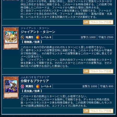
①：このカードが手札・墓地に存在し、自分フィールドに雷族モンスターが２
体以上存在する場合に発動できる。このカードを特殊召喚する。この効果で特
殊召喚したこのカードは、フィールドから離れた場合に除外される。
②：自分フィールドのXモンスター１体を対象として発動できる。フィールド
のこのカードを含む自分の手札・フィールド（表側表示）・墓地の雷族・光属
性・レベル４モンスター２体を対象のモンスターのX素材とする。
UR
ウルトラレア仕様
ジャイアント・タコーン
ジャイアント・タコーン
地属性
レベル 8
攻撃力 1000
守備力 2500
【 植物族
／効果
】
このカード名の①②の効果はそれぞれ１ターンに１度しか使用できない。
①：相手モンスターの攻撃宣言時に発動できる。このカードを手札から守備表
示で特殊召喚し、その相手モンスターの攻撃対象をこのカードに移し替えてダ
メージ計算を行う。
②：「ジャイアント・タコーン」以外の自分フィールドの植物族モンスター１
体を対象として発動できる。そのモンスターとこのカードの攻撃力は、その２
体の元々の攻撃力を合計した数値になる。
UR
ウルトラレア仕様
ぶんれつするプラナリア
分裂するプラナリア
闇属性
レベル 4
攻撃力 1000
守備力 800
【 昆虫族
／効果
】
このカード名の効果は１ターンに１度しか使用できない。
①：フィールドのこのカードを除外して発動できる。デッキから同名の昆虫
族・レベル３モンスター２体を特殊召喚する。この効果で特殊召喚したモンス
ターの効果は無効化され、エンドフェイズに除外される。
UR
ウルトラレア仕様