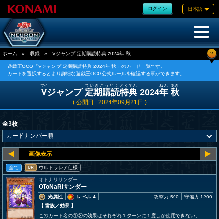
ログイン
日本語
?
ホーム
»
収録
»
Vジャンプ 定期購読特典 2024年 秋
遊戯王OCG「Vジャンプ 定期購読特典 2024年 秋」のカード一覧です。
カードを選択するとより詳細な遊戯王OCG公式ルールを確認する事ができます。
ブイ
ていきこうどく
とくてん
ねん
あき
V
ジャンプ
定期購読
特典
2024
年
秋
( 公開日 : 2024年09月21日 )
全3枚
全て
ウルトラレア仕様
UR
オトナリサンダー
OToNaRiサンダー
光属性
レベル 4
攻撃力 500
守備力 1200
【 雷族
／効果
】
このカード名の①②の効果はそれぞれ１ターンに１度しか使用できない。