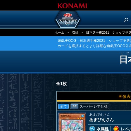
ホーム
»
収録
»
日本選手権2021 ショップ予
遊戯王OCG「日本選手権2021 ショップ予
カードを選択するとより詳細な遊戯王OCG公
にほ
日
全1枚
画像表
全て
スーパーレア仕様
SR
あまびえさん
あまびえさん
水属性
レベル