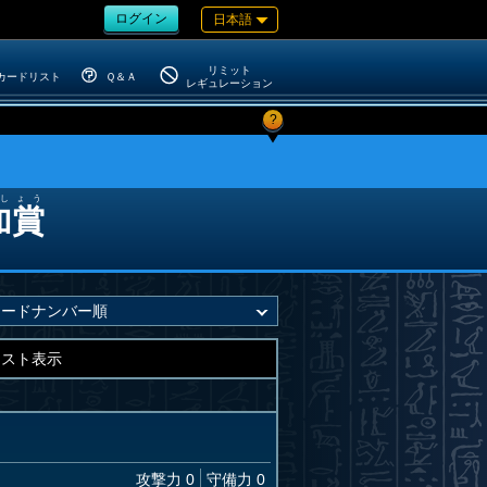
ログイン
日本語
リミット
カードリスト
Ｑ＆Ａ
レギュレーション
?
しょう
加賞
キスト表示
攻撃力 0
守備力 0