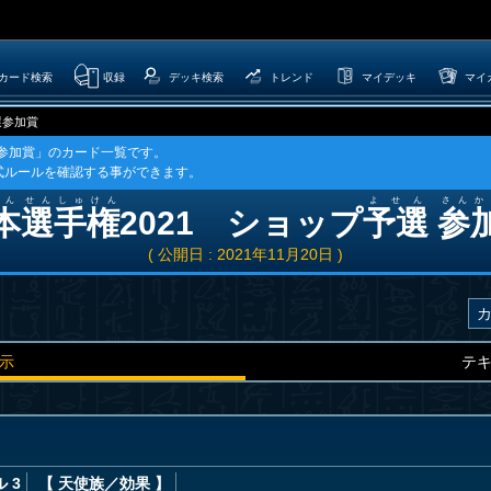
カード検索
収録
デッキ検索
トレンド
マイデッキ
マイ
選参加賞
選参加賞」のカード一覧です。
式ルールを確認する事ができます。
ん
せんしゅけん
よせん
さんか
本
選手権
2021 ショップ
予選
参
( 公開日 : 2021年11月20日 )
示
テ
 3
【 天使族
／効果
】