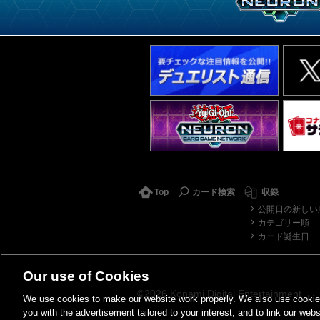
Top
カード検索
収録
公開日の新しい
カテゴリー順
カード誕生日
Our use of Cookies
©2026 Konami Digital Entertainment
We use cookies to make our website work properly. We also use cookies t
you with the advertisement tailored to your interest, and to link our webs