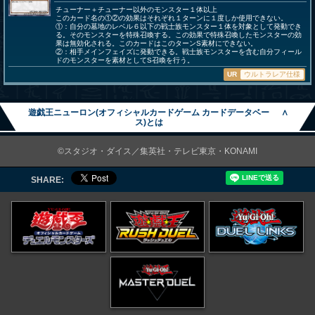
チューナー＋チューナー以外のモンスター１体以上
このカード名の①②の効果はそれぞれ１ターンに１度しか使用できない。
①：自分の墓地のレベル６以下の戦士族モンスター１体を対象として発動でき
る。そのモンスターを特殊召喚する。この効果で特殊召喚したモンスターの効
果は無効化される。このカードはこのターンS素材にできない。
②：相手メインフェイズに発動できる。戦士族モンスターを含む自分フィール
ドのモンスターを素材としてS召喚を行う。
UR
ウルトラレア仕様
遊戯王ニューロン(オフィシャルカードゲーム カードデータベー
∧
ス)とは
©スタジオ・ダイス／集英社・テレビ東京・KONAMI
SHARE: