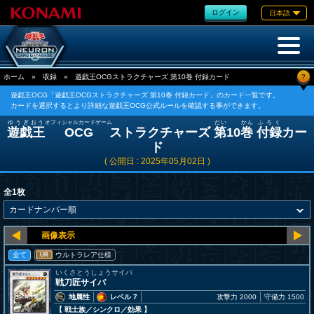
ログイン
日本語
?
ホーム
»
収録
»
遊戯王OCGストラクチャーズ 第10巻 付録カード
遊戯王OCG「遊戯王OCGストラクチャーズ 第10巻 付録カード」のカード一覧です。
カードを選択するとより詳細な遊戯王OCG公式ルールを確認する事ができます。
ゆうぎおう
オフィシャルカードゲーム
だい
かん
ふろく
遊戯王
OCG
ストラクチャーズ
第
10
巻
付録
カー
ド
( 公開日 : 2025年05月02日 )
全1枚
全て
ウルトラレア仕様
UR
いくさとうしょうサイバ
戦刀匠サイバ
地属性
レベル 7
攻撃力 2000
守備力 1500
【 戦士族
／シンクロ／効果
】