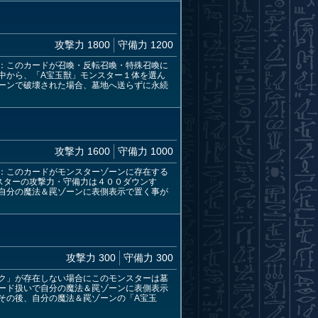
攻撃力 1800
守備力 1200
：このカードが召喚・反転召喚・特殊召喚に
中から、「A宝玉獣」モンスター１体を選ん
ーンで破壊された場合、墓地へ送らずに永続
攻撃力 1600
守備力 1000
：このカードがモンスターゾーンに存在する
スターの攻撃力・守備力は４００ダウンす
自分の魔法＆罠ゾーンに表側表示で置く事が
攻撃力 300
守備力 300
ク」が存在しない場合にこのモンスターは墓
ード扱いで自分の魔法＆罠ゾーンに表側表示
その後、自分の魔法＆罠ゾーンの「A宝玉