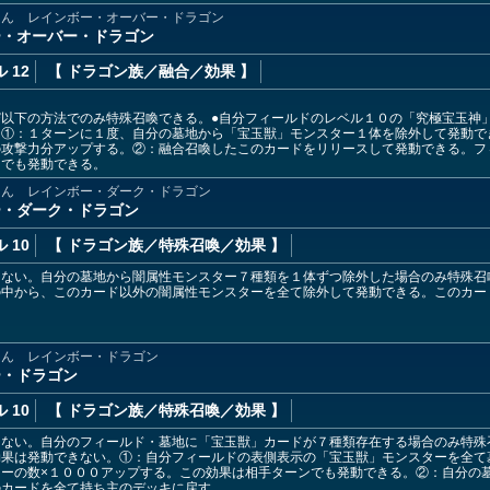
しん レインボー・オーバー・ドラゴン
ー・オーバー・ドラゴン
 12
【 ドラゴン族
／融合／効果
】
以下の方法でのみ特殊召喚できる。●自分フィールドのレベル１０の「究極宝玉神」
。①：１ターンに１度、自分の墓地から「宝玉獣」モンスター１体を除外して発動で
の攻撃力分アップする。②：融合召喚したこのカードをリリースして発動できる。フ
ンでも発動できる。
しん レインボー・ダーク・ドラゴン
ー・ダーク・ドラゴン
 10
【 ドラゴン族
／特殊召喚／効果
】
きない。自分の墓地から闇属性モンスター７種類を１体ずつ除外した場合のみ特殊召
の中から、このカード以外の闇属性モンスターを全て除外して発動できる。このカー
しん レインボー・ドラゴン
ー・ドラゴン
 10
【 ドラゴン族
／特殊召喚／効果
】
きない。自分のフィールド・墓地に「宝玉獣」カードが７種類存在する場合のみ特殊
効果は発動できない。①：自分フィールドの表側表示の「宝玉獣」モンスターを全て
ターの数×１０００アップする。この効果は相手ターンでも発動できる。②：自分の
のカードを全て持ち主のデッキに戻す。