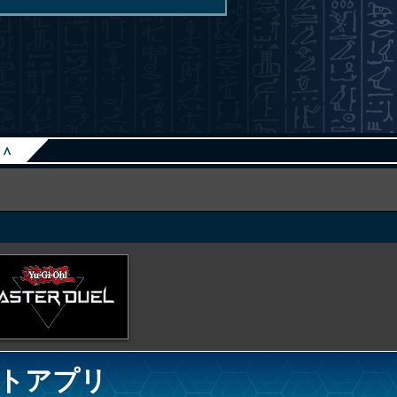
∧
トアプリ