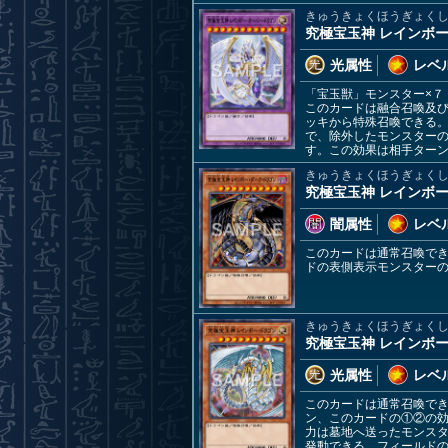
きゅうきょくほうぎょく
究極宝玉神 レインボ
光属性
レベル
「宝玉獣」モンスター×７
このカードは融合召喚及び
ッキから特殊召喚できる
で、除外したモンスター
す。この効果は相手ター
きゅうきょくほうぎょく
究極宝玉神 レインボ
闇属性
レベル
このカードは通常召喚で
ドの表側表示モンスター
きゅうきょくほうぎょく
究極宝玉神 レインボ
光属性
レベル
このカードは通常召喚で
ン、このカードの①②の
力は墓地へ送ったモンス
発動できる。フィールド