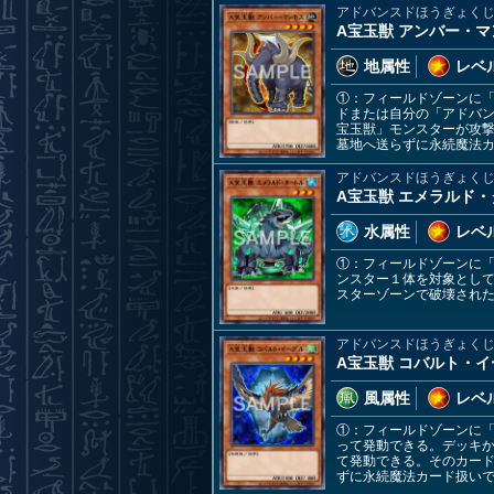
アドバンスドほうぎょく
A宝玉獣 アンバー・マ
地属性
レベル
①：フィールドゾーンに
ドまたは自分の「アドバ
宝玉獣」モンスターが攻
墓地へ送らずに永続魔法
アドバンスドほうぎょく
A宝玉獣 エメラルド
水属性
レベル
①：フィールドゾーンに
ンスター１体を対象とし
スターゾーンで破壊され
アドバンスドほうぎょく
A宝玉獣 コバルト・イ
風属性
レベル
①：フィールドゾーンに
って発動できる。デッキ
て発動できる。そのカー
ずに永続魔法カード扱い