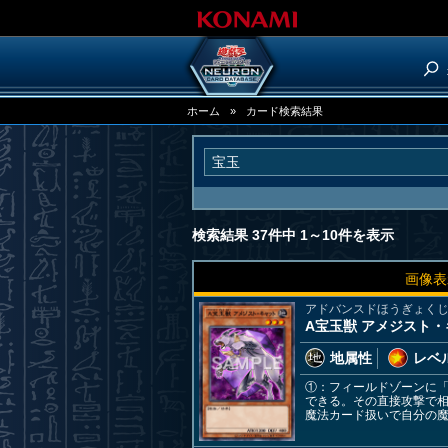
ホーム
»
カード検索結果
検索結果 37件中 1～10件を表示
画像表
アドバンスドほうぎょく
A宝玉獣 アメジスト
地属性
レベル
①：フィールドゾーンに
できる。その直接攻撃で
魔法カード扱いで自分の