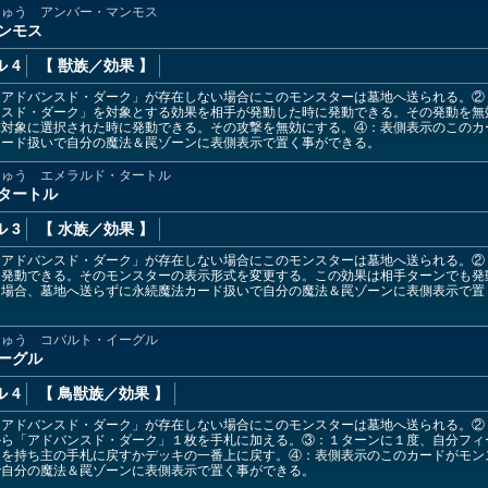
じゅう アンバー・マンモス
ンモス
 4
【 獣族
／効果
】
「アドバンスド・ダーク」が存在しない場合にこのモンスターは墓地へ送られる。②
ンスド・ダーク」を対象とする効果を相手が発動した時に発動できる。その発動を無
撃対象に選択された時に発動できる。その攻撃を無効にする。④：表側表示のこのカ
カード扱いで自分の魔法＆罠ゾーンに表側表示で置く事ができる。
じゅう エメラルド・タートル
・タートル
 3
【 水族
／効果
】
「アドバンスド・ダーク」が存在しない場合にこのモンスターは墓地へ送られる。②
て発動できる。そのモンスターの表示形式を変更する。この効果は相手ターンでも発
た場合、墓地へ送らずに永続魔法カード扱いで自分の魔法＆罠ゾーンに表側表示で置
じゅう コバルト・イーグル
ーグル
 4
【 鳥獣族
／効果
】
「アドバンスド・ダーク」が存在しない場合にこのモンスターは墓地へ送られる。②
から「アドバンスド・ダーク」１枚を手札に加える。③：１ターンに１度、自分フィ
ドを持ち主の手札に戻すかデッキの一番上に戻す。④：表側表示のこのカードがモン
で自分の魔法＆罠ゾーンに表側表示で置く事ができる。