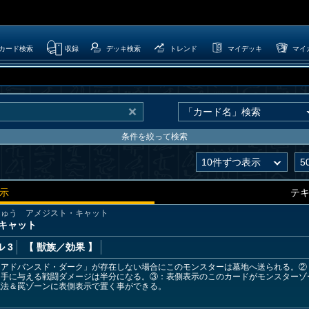
カード検索
収録
デッキ検索
トレンド
マイデッキ
マイ
条件を絞って検索
示
テ
じゅう アメジスト・キャット
・キャット
 3
【 獣族
／効果
】
「アドバンスド・ダーク」が存在しない場合にこのモンスターは墓地へ送られる。②
相手に与える戦闘ダメージは半分になる。③：表側表示のこのカードがモンスターゾ
魔法＆罠ゾーンに表側表示で置く事ができる。