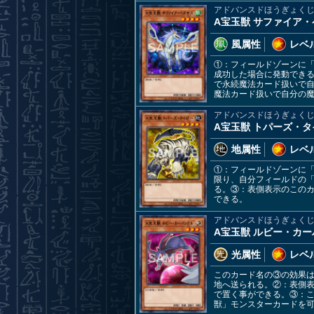
アドバンスドほうぎょく
A宝玉獣 サファイア
風属性
レベル
①：フィールドゾーンに
成功した場合に発動でき
で永続魔法カード扱いで
魔法カード扱いで自分の
アドバンスドほうぎょく
A宝玉獣 トパーズ・タ
地属性
レベル
①：フィールドゾーンに
限り、自分フィールドの
る。③：表側表示のこの
できる。
アドバンスドほうぎょく
A宝玉獣 ルビー・カ
光属性
レベル
このカード名の③の効果
地へ送られる。②：表側
で置く事ができる。③：
獣」モンスターカードを