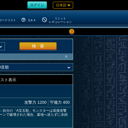
ログイン
日本語
リミット
カードリスト
Ｑ＆Ａ
レギュレーション
?
検 索
∧
キスト表示
攻撃力 1200
守備力 400
：自分の「A宝玉獣」モンスターは直接攻撃
ーンで破壊された場合、墓地へ送らずに永続