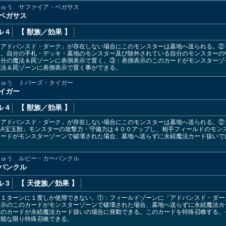
じゅう サファイア・ペガサス
・ペガサス
 4
【 獣族
／効果
】
「アドバンスド・ダーク」が存在しない場合にこのモンスターは墓地へ送られる。②
る。自分の手札・デッキ・墓地のモンスター及び除外されている自分のモンスターの
自分の魔法＆罠ゾーンに表側表示で置く。③：表側表示のこのカードがモンスターゾ
魔法＆罠ゾーンに表側表示で置く事ができる。
じゅう トパーズ・タイガー
イガー
 4
【 獣族
／効果
】
「アドバンスド・ダーク」が存在しない場合にこのモンスターは墓地へ送られる。②
「A宝玉獣」モンスターの攻撃力・守備力は４００アップし、相手フィールドのモン
カードがモンスターゾーンで破壊された場合、墓地へ送らずに永続魔法カード扱いで
じゅう ルビー・カーバンクル
ーバンクル
 3
【 天使族
／効果
】
は１ターンに１度しか使用できない。①：フィールドゾーンに「アドバンスド・ダー
表示のこのカードがモンスターゾーンで破壊された場合、墓地へ送らずに永続魔法カ
このカードが永続魔法カード扱いの場合に発動できる。このカードを特殊召喚する。
可能な限り特殊召喚できる。