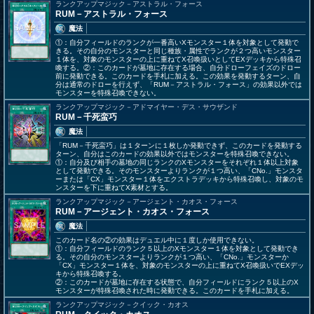
ランクアップマジック－アストラル・フォース
RUM－アストラル・フォース
魔法
①：自分フィールドのランクが一番高いXモンスター１体を対象として発動で
きる。その自分のモンスターと同じ種族・属性でランクが２つ高いモンスター
１体を、対象のモンスターの上に重ねてX召喚扱いとしてEXデッキから特殊召
喚する。②：このカードが墓地に存在する場合、自分ドローフェイズのドロー
前に発動できる。このカードを手札に加える。この効果を発動するターン、自
分は通常のドローを行えず、「RUM－アストラル・フォース」の効果以外では
モンスターを特殊召喚できない。
ランクアップマジック－アドマイヤー・デス・サウザンド
RUM－千死蛮巧
魔法
「RUM－千死蛮巧」は１ターンに１枚しか発動できず、このカードを発動する
ターン、自分はこのカードの効果以外ではモンスターを特殊召喚できない。
①：自分及び相手の墓地の同じランクのXモンスターをそれぞれ１体以上対象
として発動できる。そのモンスターよりランクが１つ高い、「CNo.」モンスタ
ーまたは「CX」モンスター１体をエクストラデッキから特殊召喚し、対象のモ
ンスターを下に重ねてX素材とする。
ランクアップマジック－アージェント・カオス・フォース
RUM－アージェント・カオス・フォース
魔法
このカード名の②の効果はデュエル中に１度しか使用できない。
①：自分フィールドのランク５以上のXモンスター１体を対象として発動でき
る。その自分のモンスターよりランクが１つ高い、「CNo.」モンスターか
「CX」モンスター１体を、対象のモンスターの上に重ねてX召喚扱いでEXデッ
キから特殊召喚する。
②：このカードが墓地に存在する状態で、自分フィールドにランク５以上のX
モンスターが特殊召喚された時に発動できる。このカードを手札に加える。
ランクアップマジック－クイック・カオス