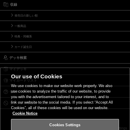
収録
発売日の新しい順
一般商品
特典・同梱系
カード誕生日
デッキ検索
マイデッキ
Our use of Cookies
マイカードリスト
We use cookies to make our website work properly. We also
use cookies to analyze the traffic of our website, to provide
Ｑ＆Ａ
you with the advertisement tailored to your interest, and to
link our website to the social media. If you select “Accept All
リミットレギュレーション
Cookies”, all of these cookies will be used on our website.
Cookie Notice
Cookies Settings
お問い合わせ
ご利用規約
サイトポリシー
Cookies Settings