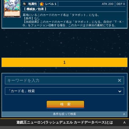
地属性
レベル 1
ATK 200
DEF 0
【 機械族
／効果
】
墓地にいるこのカードのカード名は「タマボット」になる。
【条件】なし
【永続効果】このカードのカード名は「タマボット」になる。自分が「T・K・
G」をフュージョン召喚する場合、このカードは２体分の素材にできる。
1
検 索
∧
条件を絞って検索
∧
遊戯王ニューロン(ラッシュデュエル カードデータベース)とは
∧