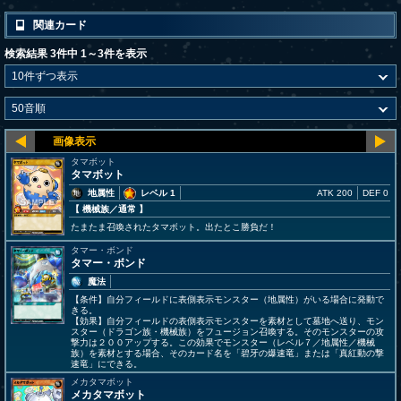
関連カード
検索結果 3件中 1～3件を表示
タマボット
タマボット
地属性
レベル 1
ATK 200
DEF 0
【 機械族
／通常
】
たまたま召喚されたタマボット。出たとこ勝負だ！
タマー・ボンド
タマー・ボンド
魔法
【条件】自分フィールドに表側表示モンスター（地属性）がいる場合に発動で
きる。
【効果】自分フィールドの表側表示モンスターを素材として墓地へ送り、モン
スター（ドラゴン族・機械族）をフュージョン召喚する。そのモンスターの攻
撃力は２００アップする。この効果でモンスター（レベル７／地属性／機械
族）を素材とする場合、そのカード名を「碧牙の爆速竜」または「真紅動の撃
速竜」にできる。
メカタマボット
メカタマボット