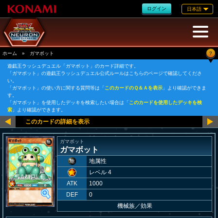
ログイン
日本語
?
ホーム
»
ガマボット
遊戯王ラッシュデュエル「ガマボット」のカード詳細です。
「ガマボット」の遊戯王ラッシュデュエル公式ルールはこちらのページで確認してくださ
い。
「ガマボット」の使い方に関する質問等は「
このカードのＱ＆Ａを表示
」より確認ができま
す。
「ガマボット」を使用したデッキを検索したい場合は「
このカードを使用したデッキを検
索
」より確認ができます。
ガマボット
ガマボット
地属性
レベル 4
ATK
1000
DEF
0
機械族
／
効果