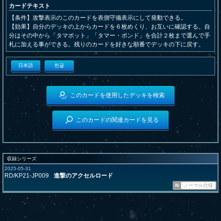
カードテキスト
【条件】攻撃表示のこのカードを表側守備表示にして発動できる。
【効果】自分のデッキの上からカードを６枚めくり、お互いに確認する。自
分はその中から「タマボット」「タマー・ボンド」を合計２枚まで選んで手
札に加える事ができる。残りのカードを好きな順番でデッキの下に戻す。
日本語
한글
このカードを使用したデッキを検索
このカードの関連カードを見る
収録シリーズ
2025-05-31
RD/KP21-JP009
進撃のアクセルロード
N
ノーマル仕様