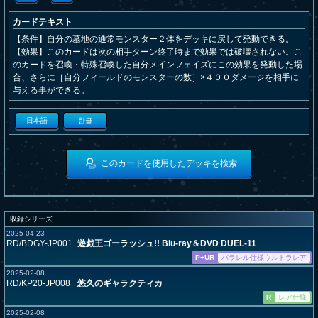
カードテキスト
【条件】自分の墓地の通常モンスター２体をデッキに戻して発動できる。
【効果】このカードは次の相手ターン終了時まで効果では破壊されない。こ
のカードを召喚・特殊召喚した自分メインフェイズにこの効果を発動した場
合、さらに［自分フィールドのモンスターの数］×４００ダメージを相手に
与える事ができる。
日本語
한글
このカードを使用したデッキを検索
収録シリーズ
2025-04-23
RD/BDGY-JP001
遊戯王ゴーラッシュ!! Blu-ray＆DVD DUEL-11
P+UR
パラレル仕様ウルトラレア
2025-02-08
RD/KP20-JP008
悠久のギャラクティカ
R
レア仕様
2025-02-08