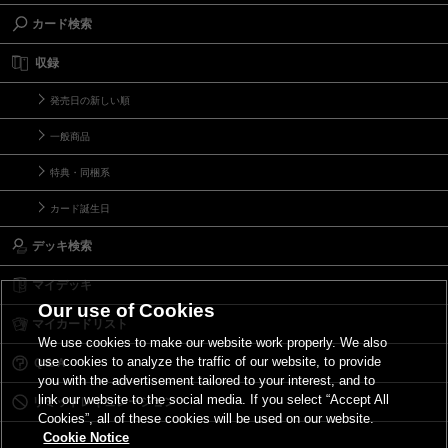
カード検索
収録
発売日の新しい順
一般商品
特典・同梱系
カード誕生日
デッキ検索
マイデッキ
Our use of Cookies
マイカードリスト
We use cookies to make our website work properly. We also
use cookies to analyze the traffic of our website, to provide
Ｑ＆Ａ
you with the advertisement tailored to your interest, and to
link our website to the social media. If you select “Accept All
リミットレギュレーション
Cookies”, all of these cookies will be used on our website.
Cookie Notice