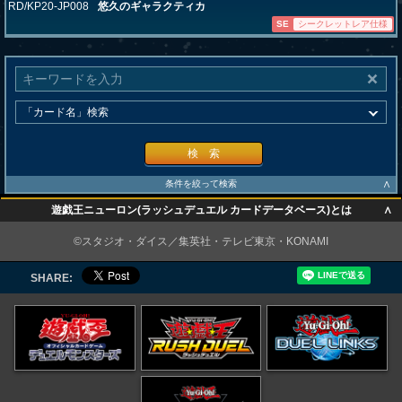
RD/KP20-JP008
悠久のギャラクティカ
SE
シークレットレア仕様
検 索
∧
条件を絞って検索
∧
遊戯王ニューロン(ラッシュデュエル カードデータベース)とは
∧
©スタジオ・ダイス／集英社・テレビ東京・KONAMI
SHARE: