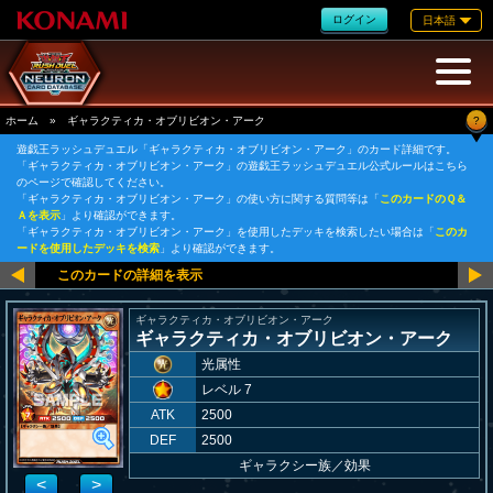
ログイン
日本語
?
ホーム
»
ギャラクティカ・オブリビオン・アーク
遊戯王ラッシュデュエル「ギャラクティカ・オブリビオン・アーク」のカード詳細です。
「ギャラクティカ・オブリビオン・アーク」の遊戯王ラッシュデュエル公式ルールはこちら
のページで確認してください。
「ギャラクティカ・オブリビオン・アーク」の使い方に関する質問等は「
このカードのＱ＆
Ａを表示
」より確認ができます。
「ギャラクティカ・オブリビオン・アーク」を使用したデッキを検索したい場合は「
このカ
ードを使用したデッキを検索
」より確認ができます。
ギャラクティカ・オブリビオン・アーク
ギャラクティカ・オブリビオン・アーク
光属性
レベル 7
ATK
2500
DEF
2500
ギャラクシー族
／
効果
<
>