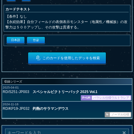
カードテキスト
【条件】なし
【永続効果】自分フィールドの表側表示モンスター（地属性／機械族）の攻
撃力は５００アップし、その攻撃は貫通する。
日本語
한글
このカードを使用したデッキを検索
収録シリーズ
2025-04-01
RD/S251-JP003
スペシャルビクトリーパック 2025 Vol.1
P+UR
パラレル仕様ウルトラレア
2024-11-16
RD/KP19-JP032
灼熱のサラマンデウス
N
ノーマル仕様