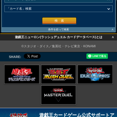
検 索
∧
条件を絞って検索
∧
遊戯王ニューロン(ラッシュデュエル カードデータベース)とは
∧
©スタジオ・ダイス／集英社・テレビ東京・KONAMI
SHARE:
遊戯王カードゲーム公式サポートア