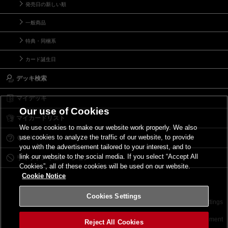
発売日の新しい順
一般商品
特典・同梱系
カード誕生日
デッキ検索
マイデッキ
Our use of Cookies
マイカードリスト
We use cookies to make our website work properly. We also
use cookies to analyze the traffic of our website, to provide
Ｑ＆Ａ
you with the advertisement tailored to your interest, and to
link our website to the social media. If you select “Accept All
リミットレギュレーション
Cookies”, all of these cookies will be used on our website.
Cookie Notice
Cookies Settings
お問い合わせ
ご利用規約
サイトポリシー
Cookies Settings
©2026 Konami Digital Entertainment
Reject All Cookies