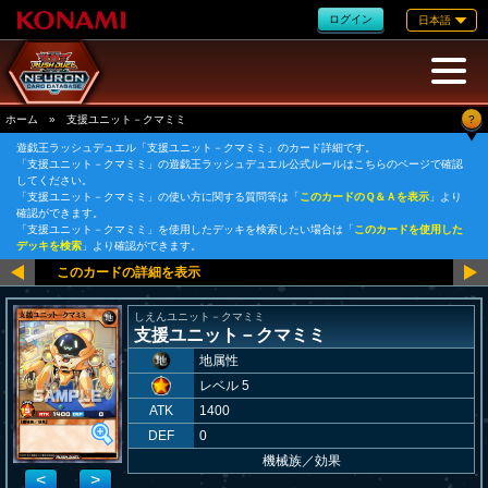
ログイン
日本語
?
ホーム
»
支援ユニット－クマミミ
遊戯王ラッシュデュエル「支援ユニット－クマミミ」のカード詳細です。
「支援ユニット－クマミミ」の遊戯王ラッシュデュエル公式ルールはこちらのページで確認
してください。
「支援ユニット－クマミミ」の使い方に関する質問等は「
このカードのＱ＆Ａを表示
」より
確認ができます。
「支援ユニット－クマミミ」を使用したデッキを検索したい場合は「
このカードを使用した
デッキを検索
」より確認ができます。
しえんユニット－クマミミ
支援ユニット－クマミミ
地属性
レベル 5
ATK
1400
DEF
0
機械族
／
効果
<
>