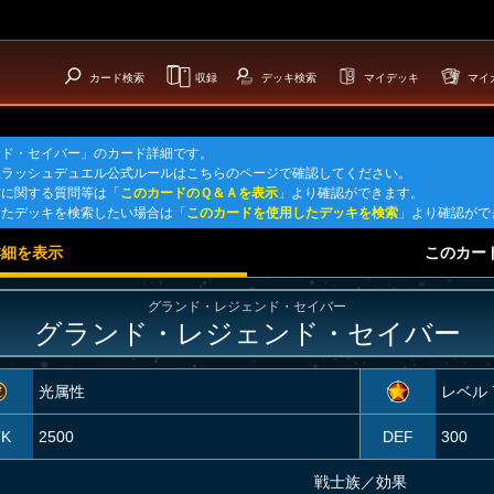
カード検索
収録
デッキ検索
マイデッキ
マイ
ンド・セイバー」のカード詳細です。
王ラッシュデュエル公式ルールはこちらのページで確認してください。
方に関する質問等は「
このカードのＱ＆Ａを表示
」より確認ができます。
したデッキを検索したい場合は「
このカードを使用したデッキを検索
」より確認がで
詳細を表示
このカー
グランド・レジェンド・セイバー
グランド・レジェンド・セイバー
光属性
レベル 
TK
2500
DEF
300
戦士族
／
効果