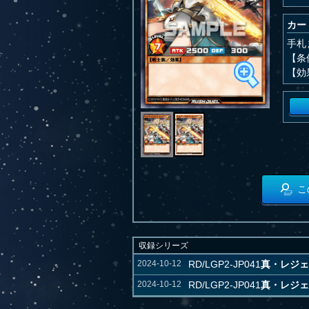
カー
手札
【条
【効
こ
収録シリーズ
2024-10-12
RD/LGP2-JP041
真・レジェ
2024-10-12
RD/LGP2-JP041
真・レジェ