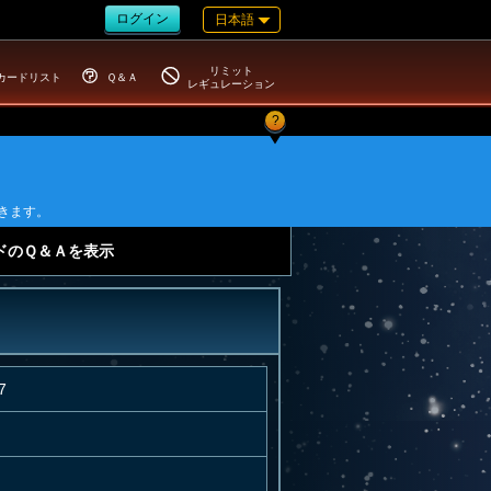
ログイン
日本語
リミット
カードリスト
Ｑ＆Ａ
レギュレーション
?
きます。
ドのＱ＆Ａを表示
7