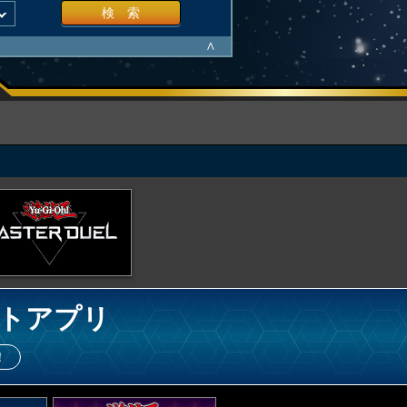
検 索
∧
トアプリ
！