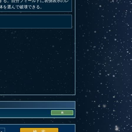
する。自分フィールドに表側表示のレ
体を選んで破壊できる。
R
検 索