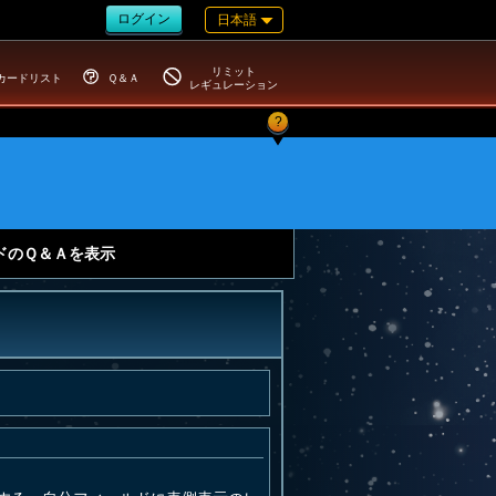
ログイン
日本語
リミット
カードリスト
Ｑ＆Ａ
レギュレーション
?
ドのＱ＆Ａを表示