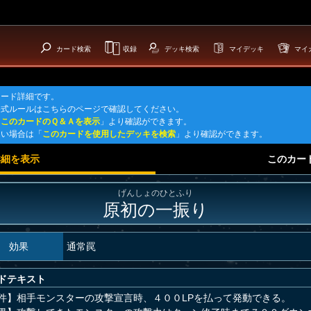
カード検索
収録
デッキ検索
マイデッキ
マイ
カード詳細です。
公式ルールはこちらのページで確認してください。
「
このカードのＱ＆Ａを表示
」より確認ができます。
たい場合は「
このカードを使用したデッキを検索
」より確認ができます。
詳細を表示
このカー
げんしょのひとふり
原初の一振り
効果
通常罠
ドテキスト
件】相手モンスターの攻撃宣言時、４００LPを払って発動できる。