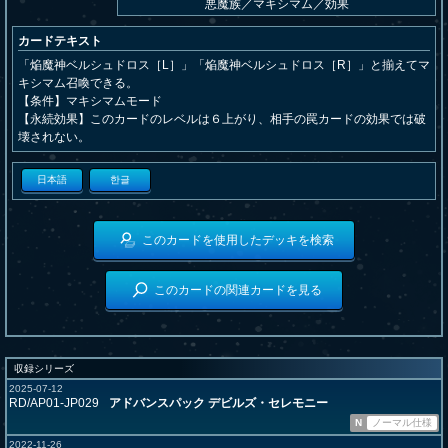
悪魔族
／
マキシマム／効果
カードテキスト
「焔魔神ベルシュドロス［L］」「焔魔神ベルシュドロス［R］」と揃えてマ
キシマム召喚できる。
【条件】マキシマムモード
【永続効果】このカードのレベルは６上がり、相手の罠カードの効果では破
壊されない。
日本語
한글
このカードを使用したデッキを検索
このカードの関連カードを見る
収録シリーズ
2025-07-12
RD/AP01-JP029
アドバンスパック デビルズ・セレモニー
N
ノーマル仕様
2022-11-26