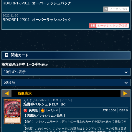
RD/ORP1-JP011
オーバーラッシュパック
N
ノーマル仕様
2022-11-26
RD/ORP1-JP011
オーバーラッシュパック
SE
シークレットレア仕様
関連カード
検索結果 2件中 1～2件を表示
えんまじんベルシュドロス［アール］
焔魔神ベルシュドロス［R］
炎属性
レベル 4
ATK 1000
DEF 0
【 悪魔族
／マキシマム／効果
】
【条件】マキシマムモード：デッキの一番上のカードを墓地へ送って発動でき
る。
【効果】このターン、このカードの攻撃力は６００アップし、その攻撃は貫通