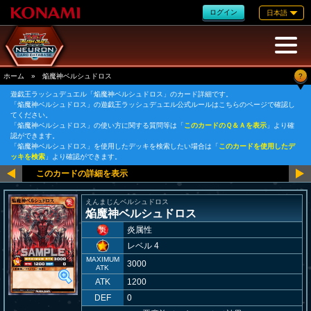
ログイン
日本語
?
ホーム
»
焔魔神ベルシュドロス
遊戯王ラッシュデュエル「焔魔神ベルシュドロス」のカード詳細です。
「焔魔神ベルシュドロス」の遊戯王ラッシュデュエル公式ルールはこちらのページで確認し
てください。
「焔魔神ベルシュドロス」の使い方に関する質問等は「
このカードのＱ＆Ａを表示
」より確
認ができます。
「焔魔神ベルシュドロス」を使用したデッキを検索したい場合は「
このカードを使用したデ
ッキを検索
」より確認ができます。
えんまじんベルシュドロス
焔魔神ベルシュドロス
炎属性
レベル 4
MAXIMUM
3000
ATK
ATK
1200
DEF
0