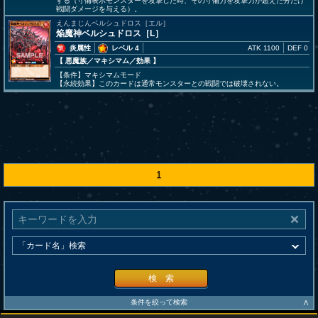
する（守備表示モンスターを攻撃した時、その守備力を攻撃力が超えた分だけ
戦闘ダメージを与える）。
えんまじんベルシュドロス［エル］
焔魔神ベルシュドロス［L］
炎属性
レベル 4
ATK 1100
DEF 0
【 悪魔族
／マキシマム／効果
】
【条件】マキシマムモード
【永続効果】このカードは通常モンスターとの戦闘では破壊されない。
1
検 索
∧
条件を絞って検索