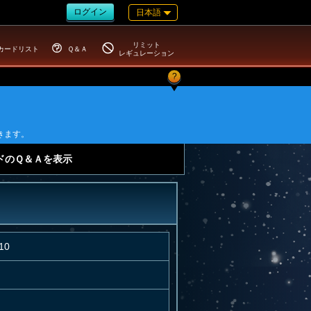
ログイン
日本語
リミット
カードリスト
Ｑ＆Ａ
レギュレーション
?
きます。
ドのＱ＆Ａを表示
10