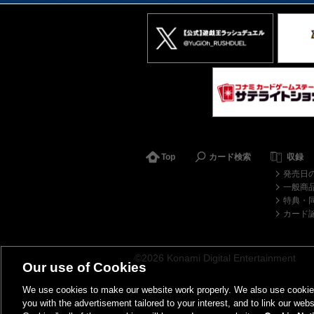
Top
カード検索
収録
発売日
一般商
特典・
カード
©2026 Konami Digital Entertainment
Our use of Cookies
We use cookies to make our website work properly. We also use cookies t
you with the advertisement tailored to your interest, and to link our webs