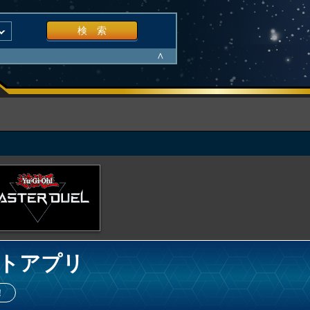
検 索
∧
トアプリ
！