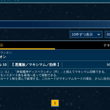
示
テ
ペラシオン
オン
 10
【 悪魔族
／マキシマム／効果
】
M
ン［L］」「終焔魔神ディスペラシオン［R］」と揃えてマキシマム召喚できる。
ムモンスター２体を墓地へ送って発動できる。
のカード１枚を選んで破壊する。このカードがマキシマムモードの場合、さらに自分
1