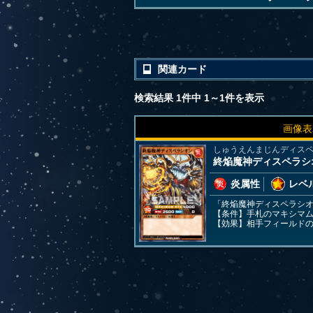
関連カード
検索結果 1件中 1～1件を表示
画像表
しゅうえんまじんディス
終焔魔神ディスペラシ
炎属性
レベル
「終焔魔神ディスペラシオ
【条件】手札のマキシマ
【効果】相手フィールド