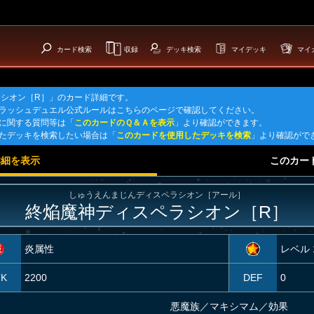
カード検索
収録
デッキ検索
マイデッキ
マイ
シオン［R］」のカード詳細です。
ラッシュデュエル公式ルールはこちらのページで確認してください。
に関する質問等は「
このカードのＱ＆Ａを表示
」より確認ができます。
たデッキを検索したい場合は「
このカードを使用したデッキを検索
」より確認がで
詳細を表示
このカー
しゅうえんまじんディスペラシオン［アール］
終焔魔神ディスペラシオン［R］
炎属性
レベル 
TK
2200
DEF
0
悪魔族
／
マキシマム／効果