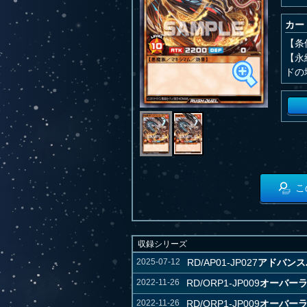
カー
【条
【永
ドの
こ
収録シリーズ
2025-07-12
RD/AP01-JP027
アドバンス
2022-11-26
RD/ORP1-JP009
オーバー
2022-11-26
RD/ORP1-JP009
オーバー