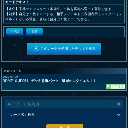
カードテキスト
【条件】手札のモンスター（水属性）１体を墓地へ送って発動できる。
【効果】自分は１枚ドローする。相手フィールドに表側表示モンスター（レ
ベル７）がいる場合、さらに自分は１枚ドローできる。
日本語
한글
このカードを使用したデッキを検索
収録シリーズ
2022-07-09
RD/KP10-JP054
デッキ改造パック 破滅のレクイエム！！
R
レア仕様
検 索