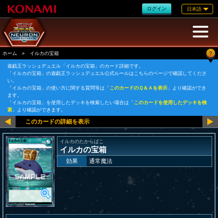
ログイン
日本語
?
ホーム
»
イルカの宝箱
遊戯王ラッシュデュエル「イルカの宝箱」のカード詳細です。
「イルカの宝箱」の遊戯王ラッシュデュエル公式ルールはこちらのページで確認してくださ
い。
「イルカの宝箱」の使い方に関する質問等は「
このカードのＱ＆Ａを表示
」より確認ができ
ます。
「イルカの宝箱」を使用したデッキを検索したい場合は「
このカードを使用したデッキを検
索
」より確認ができます。
イルカのたからばこ
イルカの宝箱
効果
通常魔法