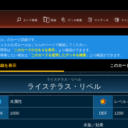
カード検索
収録
デッキ検索
マイデッキ
マイ
ペル」のカード詳細です。
デュエル公式ルールはこちらのページで確認してください。
質問等は「
このカードのＱ＆Ａを表示
」より確認ができます。
を検索したい場合は「
このカードを使用したデッキを検索
」より確認ができます。
詳細を表示
このカー
ライステラス・リペル
ライステラス・リペル
水属性
レベル 
TK
1000
DEF
1200
水族
／
効果