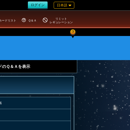
ログイン
日本語
リミット
カードリスト
Ｑ＆Ａ
レギュレーション
?
ドのＱ＆Ａを表示
4