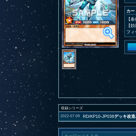
カー
【条
【効
フィ
収録シリーズ
2022-07-09
RD/KP10-JP038
デッキ改造