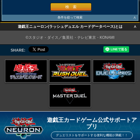
検 索
∧
条件を絞って検索
∧
遊戯王ニューロン(ラッシュデュエル カードデータベース)とは
∧
©スタジオ・ダイス／集英社・テレビ東京・KONAMI
SHARE:
遊戯王カードゲーム公式サポートア
プリ
デュエリストをサポートする便利な機能が満載！！