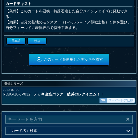
カードテキスト
【条件】このカードを召喚・特殊召喚した自分メインフェイズに発動でき
る。
【効果】自分の墓地のモンスター（レベル５～７／獣戦士族）１体を選び、
自分フィールドに表側表示で特殊召喚する。
日本語
한글
このカードを使用したデッキを検索
収録シリーズ
2022-07-09
RD/KP10-JP032
デッキ改造パック 破滅のレクイエム！！
SR
スーパーレア仕様