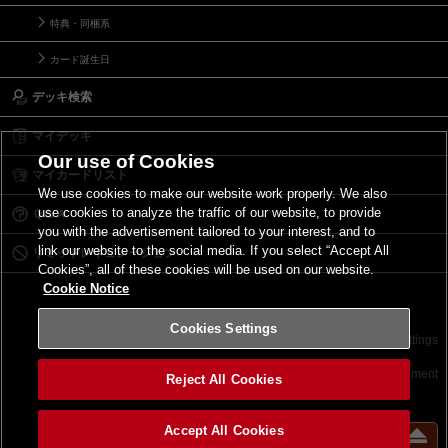
特典・同梱系
カード誕生日
デッキ検索
マイデッキ
Our use of Cookies
マイカードリスト
We use cookies to make our website work properly. We also
use cookies to analyze the traffic of our website, to provide
Ｑ＆Ａ
you with the advertisement tailored to your interest, and to
link our website to the social media. If you select “Accept All
リミットレギュレーション
Cookies”, all of these cookies will be used on our website.
Cookie Notice
Cookies Settings
お問い合わせ
ご利用規約
サイトポリシー
Cookies Settings
©2026 Konami Digital Entertainment
Reject All Cookies
Accept All Cookies