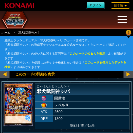
ログイン
日本語
?
ホーム
»
邪犬武闘神シバ
遊戯王ラッシュデュエル「邪犬武闘神シバ」のカード詳細です。
「邪犬武闘神シバ」の遊戯王ラッシュデュエル公式ルールはこちらのページで確認してくだ
さい。
「邪犬武闘神シバ」の使い方に関する質問等は「
このカードのＱ＆Ａを表示
」より確認がで
きます。
「邪犬武闘神シバ」を使用したデッキを検索したい場合は「
このカードを使用したデッキを
検索
」より確認ができます。
じゃけんぶとうしんシバ
邪犬武闘神シバ
闇属性
レベル 8
ATK
2500
DEF
1800
獣戦士族
／
効果