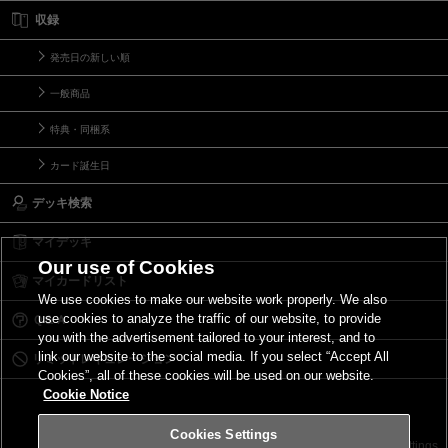
収録
発売日の新しい順
一般商品
特典・同梱系
カード誕生日
デッキ検索
マイデッキ
Our use of Cookies
マイカードリスト
We use cookies to make our website work properly. We also
use cookies to analyze the traffic of our website, to provide
Ｑ＆Ａ
you with the advertisement tailored to your interest, and to
link our website to the social media. If you select “Accept All
リミットレギュレーション
Cookies”, all of these cookies will be used on our website.
Cookie Notice
Cookies Settings
お問い合わせ
ご利用規約
サイトポリシー
Cookies Settings