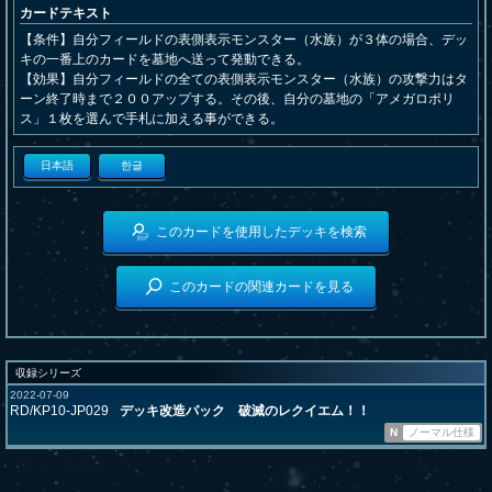
カードテキスト
【条件】自分フィールドの表側表示モンスター（水族）が３体の場合、デッ
キの一番上のカードを墓地へ送って発動できる。
【効果】自分フィールドの全ての表側表示モンスター（水族）の攻撃力はタ
ーン終了時まで２００アップする。その後、自分の墓地の「アメガロポリ
ス」１枚を選んで手札に加える事ができる。
日本語
한글
このカードを使用したデッキを検索
このカードの関連カードを見る
収録シリーズ
2022-07-09
RD/KP10-JP029
デッキ改造パック 破滅のレクイエム！！
N
ノーマル仕様