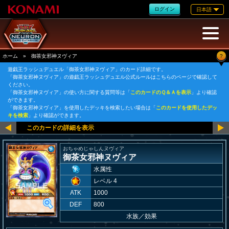
ログイン
日本語
?
ホーム
»
御茶女邪神ヌヴィア
遊戯王ラッシュデュエル「御茶女邪神ヌヴィア」のカード詳細です。
「御茶女邪神ヌヴィア」の遊戯王ラッシュデュエル公式ルールはこちらのページで確認して
ください。
「御茶女邪神ヌヴィア」の使い方に関する質問等は「
このカードのＱ＆Ａを表示
」より確認
ができます。
「御茶女邪神ヌヴィア」を使用したデッキを検索したい場合は「
このカードを使用したデッ
キを検索
」より確認ができます。
おちゃめじゃしんヌヴィア
御茶女邪神ヌヴィア
水属性
レベル 4
ATK
1000
DEF
800
水族
／
効果