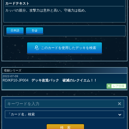
カードテキスト
カッパの親分。攻撃力は意外と高い。守備力は低め。
日本語
한글
このカードを使用したデッキを検索
収録シリーズ
2022-07-09
RD/KP10-JP004
デッキ改造パック 破滅のレクイエム！！
R
レア仕様
検 索