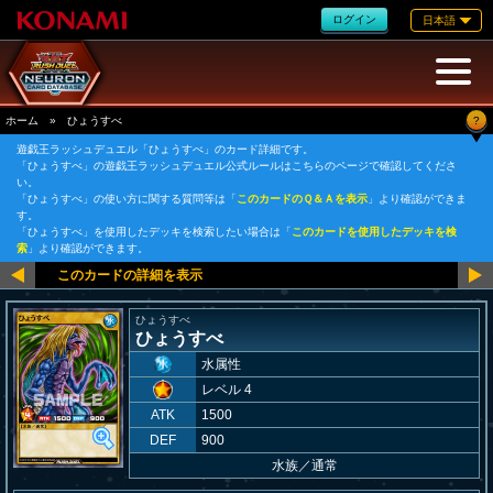
ログイン
日本語
?
ホーム
»
ひょうすべ
遊戯王ラッシュデュエル「ひょうすべ」のカード詳細です。
「ひょうすべ」の遊戯王ラッシュデュエル公式ルールはこちらのページで確認してくださ
い。
「ひょうすべ」の使い方に関する質問等は「
このカードのＱ＆Ａを表示
」より確認ができま
す。
「ひょうすべ」を使用したデッキを検索したい場合は「
このカードを使用したデッキを検
索
」より確認ができます。
ひょうすべ
ひょうすべ
水属性
レベル 4
ATK
1500
DEF
900
水族
／
通常