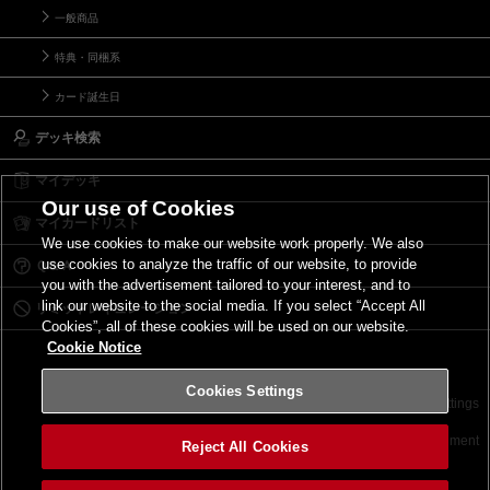
一般商品
特典・同梱系
カード誕生日
デッキ検索
マイデッキ
Our use of Cookies
マイカードリスト
We use cookies to make our website work properly. We also
use cookies to analyze the traffic of our website, to provide
Ｑ＆Ａ
you with the advertisement tailored to your interest, and to
link our website to the social media. If you select “Accept All
リミットレギュレーション
Cookies”, all of these cookies will be used on our website.
Cookie Notice
Cookies Settings
お問い合わせ
ご利用規約
サイトポリシー
Cookies Settings
©2026 Konami Digital Entertainment
Reject All Cookies