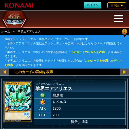
ログイン
日本語
?
ホーム
»
羊界エアアリエス
遊戯王ラッシュデュエル「羊界エアアリエス」のカード詳細です。
「羊界エアアリエス」の遊戯王ラッシュデュエル公式ルールはこちらのページで確認してく
ださい。
「羊界エアアリエス」の使い方に関する質問等は「
このカードのＱ＆Ａを表示
」より確認が
できます。
「羊界エアアリエス」を使用したデッキを検索したい場合は「
このカードを使用したデッキ
を検索
」より確認ができます。
ようかいエアアリエス
羊界エアアリエス
風属性
レベル 3
ATK
1300
DEF
200
獣族
／
通常