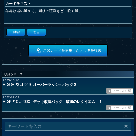
カードテキスト
羊界牧場の風来坊。周りの喧噪もどこ吹く風。
日本語
한글
このカードを使用したデッキを検索
収録シリーズ
2025-10-18
RD/ORP3-JP019
オーバーラッシュパック３
N
ノーマル仕様
2022-07-09
RD/KP10-JP003
デッキ改造パック 破滅のレクイエム！！
N
ノーマル仕様