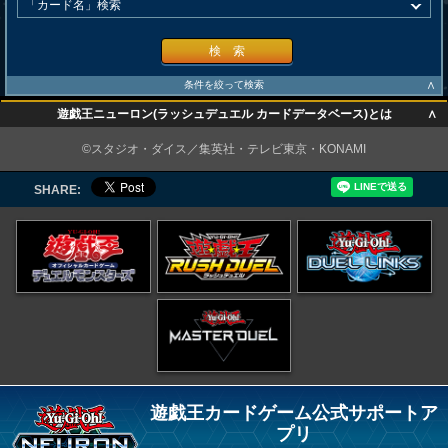
検 索
∧
条件を絞って検索
∧
遊戯王ニューロン(ラッシュデュエル カードデータベース)とは
∧
©スタジオ・ダイス／集英社・テレビ東京・KONAMI
SHARE:
遊戯王カードゲーム公式サポートア
プリ