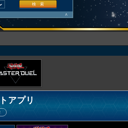
検 索
∧
トアプリ
！