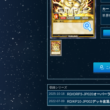
カー
羊界
こ
収録シリーズ
2025-10-18
RD/ORP3-JP020
オーバー
2022-07-09
RD/KP10-JP002
デッキ改造