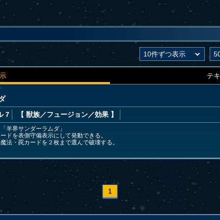
示
テ
ダ
ダ
 7
【 獣族
／フュージョン／効果
】
＋「羊界サンダーラムダ」
カードを表側守備表示にして発動できる。
の魔法・罠カードを２枚まで選んで破壊する。
1