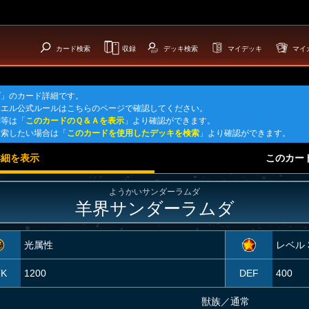
カード検索
収録
デッキ検索
マイデッキ
マイ
ダ」のカード詳細です。
ュエル公式ルールはこちらのページで確認してください。
問等は「
このカードのＱ＆Ａを表示
」より確認ができます。
検索したい場合は「
このカードを使用したデッキを検索
」より確認ができます。
詳細を表示
このカー
ようかいサンダーラムダ
羊界サンダーラムダ
光属性
レベル 
TK
1200
DEF
400
獣族
／
通常