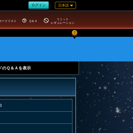
ログイン
日本語
リミット
カードリスト
Ｑ＆Ａ
レギュレーション
?
ドのＱ＆Ａを表示
3