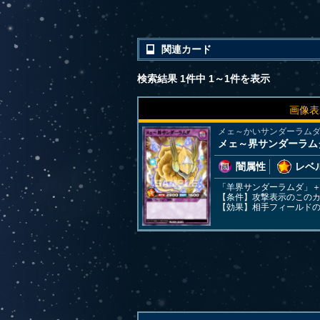
関連カード
検索結果 1件中 1～1件を表示
画像表
メェ～かいサンダーラム
メェ～界サンダーラム
闇属性
レベル
「羊界サンダーラムダ」
【条件】攻撃表示のこの
【効果】相手フィールド