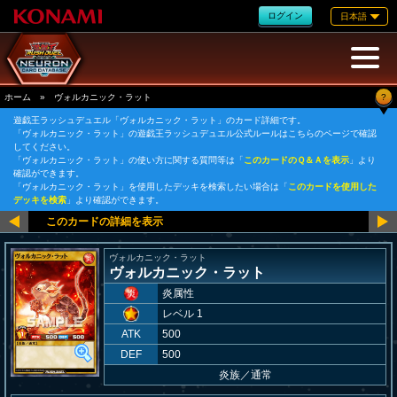
ログイン
日本語
?
ホーム
»
ヴォルカニック・ラット
遊戯王ラッシュデュエル「ヴォルカニック・ラット」のカード詳細です。
「ヴォルカニック・ラット」の遊戯王ラッシュデュエル公式ルールはこちらのページで確認
してください。
「ヴォルカニック・ラット」の使い方に関する質問等は「
このカードのＱ＆Ａを表示
」より
確認ができます。
「ヴォルカニック・ラット」を使用したデッキを検索したい場合は「
このカードを使用した
デッキを検索
」より確認ができます。
ヴォルカニック・ラット
ヴォルカニック・ラット
炎属性
レベル 1
ATK
500
DEF
500
炎族
／
通常