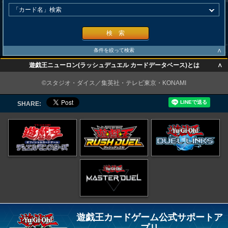
検 索
∧
条件を絞って検索
∧
遊戯王ニューロン(ラッシュデュエル カードデータベース)とは
∧
©スタジオ・ダイス／集英社・テレビ東京・KONAMI
SHARE:
遊戯王カードゲーム公式サポートア