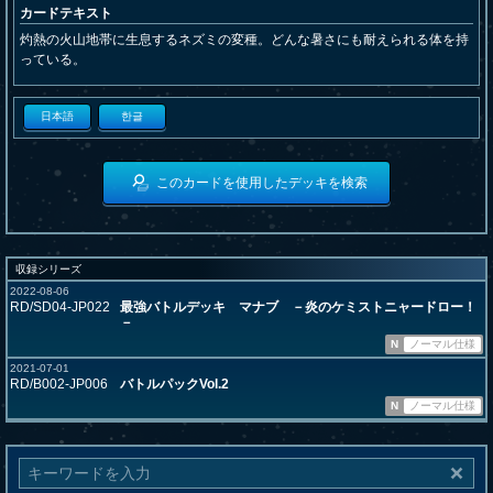
カードテキスト
灼熱の火山地帯に生息するネズミの変種。どんな暑さにも耐えられる体を持
っている。
日本語
한글
このカードを使用したデッキを検索
収録シリーズ
2022-08-06
RD/SD04-JP022
最強バトルデッキ マナブ －炎のケミストニャードロー！
－
N
ノーマル仕様
2021-07-01
RD/B002-JP006
バトルパックVol.2
N
ノーマル仕様