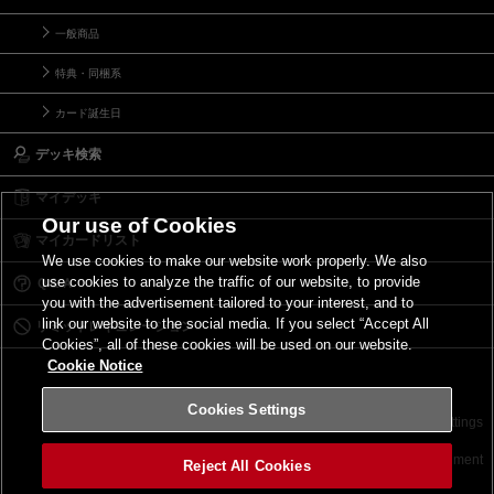
一般商品
特典・同梱系
カード誕生日
デッキ検索
マイデッキ
Our use of Cookies
マイカードリスト
We use cookies to make our website work properly. We also
use cookies to analyze the traffic of our website, to provide
Ｑ＆Ａ
you with the advertisement tailored to your interest, and to
link our website to the social media. If you select “Accept All
リミットレギュレーション
Cookies”, all of these cookies will be used on our website.
Cookie Notice
Cookies Settings
お問い合わせ
ご利用規約
サイトポリシー
Cookies Settings
©2026 Konami Digital Entertainment
Reject All Cookies