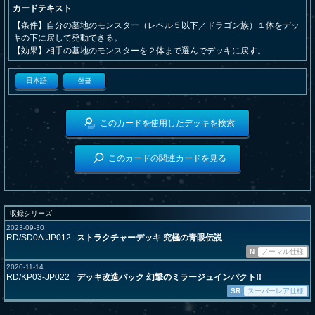
カードテキスト
【条件】自分の墓地のモンスター（レベル５以下／ドラゴン族）１体をデッ
キの下に戻して発動できる。
【効果】相手の墓地のモンスターを２体まで選んでデッキに戻す。
日本語
한글
このカードを使用したデッキを検索
このカードの関連カードを見る
収録シリーズ
2023-09-30
RD/SD0A-JP012
ストラクチャーデッキ 究極の青眼伝説
N
ノーマル仕様
2020-11-14
RD/KP03-JP022
デッキ改造パック 幻撃のミラージュインパクト!!
SR
スーパーレア仕様