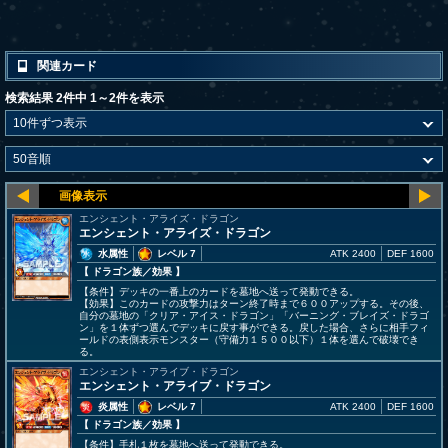
関連カード
検索結果 2件中 1～2件を表示
エンシェント・アライズ・ドラゴン
エンシェント・アライズ・ドラゴン
水属性
レベル 7
ATK 2400
DEF 1600
【 ドラゴン族
／効果
】
【条件】デッキの一番上のカードを墓地へ送って発動できる。
【効果】このカードの攻撃力はターン終了時まで６００アップする。その後、
自分の墓地の「クリア・アイス・ドラゴン」「バーニング・ブレイズ・ドラゴ
ン」を１体ずつ選んでデッキに戻す事ができる。戻した場合、さらに相手フィ
ールドの表側表示モンスター（守備力１５００以下）１体を選んで破壊でき
る。
エンシェント・アライブ・ドラゴン
エンシェント・アライブ・ドラゴン
炎属性
レベル 7
ATK 2400
DEF 1600
【 ドラゴン族
／効果
】
【条件】手札１枚を墓地へ送って発動できる。