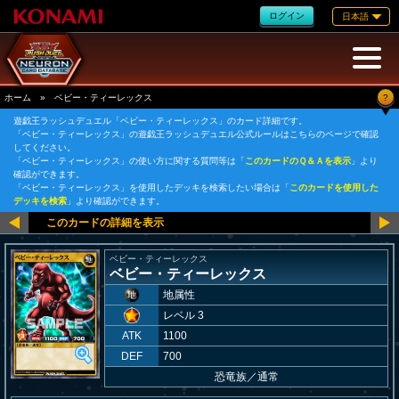
ログイン
日本語
?
ホーム
»
ベビー・ティーレックス
遊戯王ラッシュデュエル「ベビー・ティーレックス」のカード詳細です。
「ベビー・ティーレックス」の遊戯王ラッシュデュエル公式ルールはこちらのページで確認
してください。
「ベビー・ティーレックス」の使い方に関する質問等は「
このカードのＱ＆Ａを表示
」より
確認ができます。
「ベビー・ティーレックス」を使用したデッキを検索したい場合は「
このカードを使用した
デッキを検索
」より確認ができます。
ベビー・ティーレックス
ベビー・ティーレックス
地属性
レベル 3
ATK
1100
DEF
700
恐竜族
／
通常