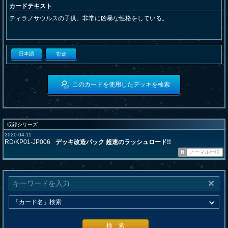
カードテキスト
ティラノサウルスの子供。非常に凶暴な性格をしている。
日本語
한글
このカードを使用したデッキを検索
収録シリーズ
2020-04-11
RD/KP01-JP006
デッキ改造パック 超速のラッシュロード!!
N
ノーマル仕様
検 索