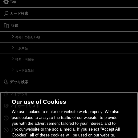
Top
カード検索
収録
発売日の新しい順
一般商品
特典・同梱系
カード誕生日
デッキ検索
マイデッキ
Our use of Cookies
マイカードリスト
We use cookies to make our website work properly. We also
use cookies to analyze the traffic of our website, to provide
Ｑ＆Ａ
you with the advertisement tailored to your interest, and to
link our website to the social media. If you select “Accept All
リミットレギュレーション
Cookies”, all of these cookies will be used on our website.