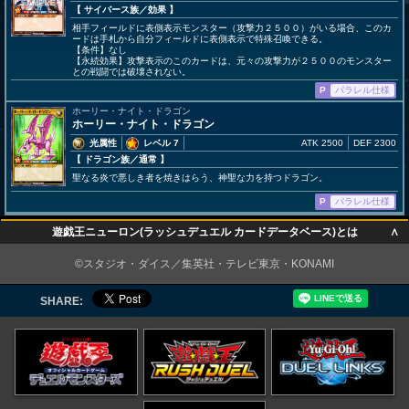
【 サイバース族
／効果
】
相手フィールドに表側表示モンスター（攻撃力２５００）がいる場合、このカ
ードは手札から自分フィールドに表側表示で特殊召喚できる。
【条件】なし
【永続効果】攻撃表示のこのカードは、元々の攻撃力が２５００のモンスター
との戦闘では破壊されない。
P
パラレル仕様
ホーリー・ナイト・ドラゴン
ホーリー・ナイト・ドラゴン
光属性
レベル 7
ATK 2500
DEF 2300
【 ドラゴン族
／通常
】
聖なる炎で悪しき者を焼きはらう、神聖な力を持つドラゴン。
P
パラレル仕様
∧
遊戯王ニューロン(ラッシュデュエル カードデータベース)とは
∧
©スタジオ・ダイス／集英社・テレビ東京・KONAMI
SHARE: