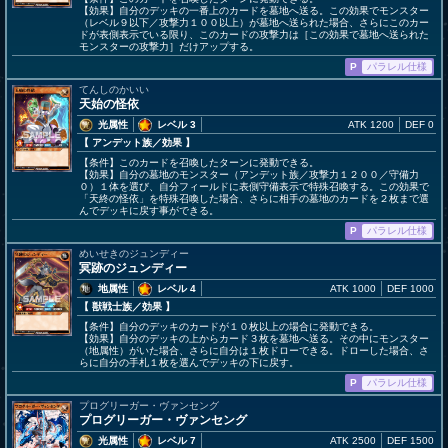
【効果】自分のデッキの一番上のカードを墓地へ送る。この効果でモンスター
（レベル９以下／攻撃力１００以上）が墓地へ送られた場合、さらにこのカー
ドが表側表示でいる限り、このカードの攻撃力は［この効果で墓地へ送られた
モンスターの攻撃力］だけアップする。
P
パラレル仕様
てんしのかいい
天始の怪依
光属性
レベル 3
ATK 1200
DEF 0
【 アンデット族
／効果
】
【条件】このカードを召喚したターンに発動できる。
【効果】自分の墓地のモンスター（アンデット族／攻撃力１２００／守備力
０）１体を選び、自分フィールドに表側守備表示で特殊召喚する。この効果で
「天終の怪依」を特殊召喚した場合、さらに相手の墓地のカードを２枚まで選
んでデッキに戻す事ができる。
P
パラレル仕様
めいせきのジュンディー
冥跡のジュンディー
地属性
レベル 4
ATK 1000
DEF 1000
【 獣戦士族
／効果
】
【条件】自分のデッキのカードが１０枚以上の場合に発動できる。
【効果】自分のデッキの上からカード３枚を墓地へ送る。その中にモンスター
（地属性）がいた場合、さらに自分は１枚ドローできる。ドローした場合、さ
らに自分の手札１枚を選んでデッキの下に戻す。
P
パラレル仕様
プログリーガー・ヴァンセング
プログリーガー・ヴァンセング
光属性
レベル 7
ATK 2500
DEF 1500