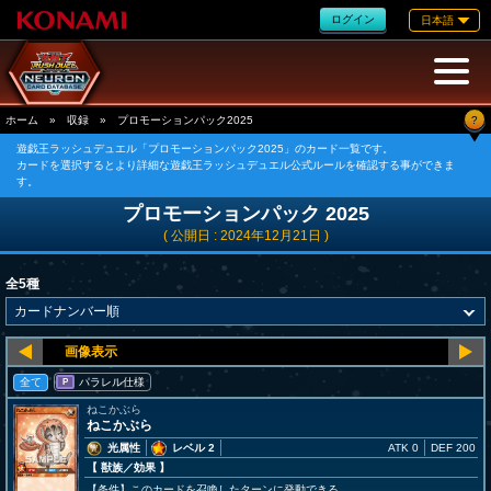
ログイン
日本語
?
ホーム
»
収録
»
プロモーションパック2025
遊戯王ラッシュデュエル「プロモーションパック2025」のカード一覧です。
カードを選択するとより詳細な遊戯王ラッシュデュエル公式ルールを確認する事ができま
す。
プロモーションパック 2025
( 公開日 : 2024年12月21日 )
全5種
全て
パラレル仕様
P
ねこかぶら
ねこかぶら
光属性
レベル 2
ATK 0
DEF 200
【 獣族
／効果
】
【条件】このカードを召喚したターンに発動できる。